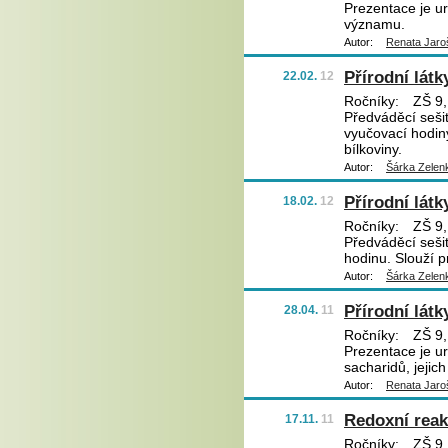
Prezentace je ur
významu.
Autor:
Renata Jaro
Přírodní látk
22.02.
12
Ročníky:
ZŠ 9,
Předváděcí sešit
vyučovací hodiny
bílkoviny.
Autor:
Šárka Zelen
Přírodní látk
18.02.
12
Ročníky:
ZŠ 9,
Předváděcí sešit
hodinu. Slouží p
Autor:
Šárka Zelen
Přírodní látk
28.04.
11
Ročníky:
ZŠ 9,
Prezentace je u
sacharidů, jeji
Autor:
Renata Jaro
Redoxní rea
17.11.
11
Ročníky:
ZŠ 9,