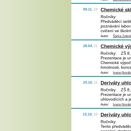
Chemické skl
09.11.
10
Ročníky:
Předváděcí sešit
poznávání labora
cvičení ve školní
Autor:
Šárka Zelen
Chemické výp
28.04.
11
Ročníky:
ZŠ 8,
Prezentace je u
Chemické výpočt
hmotnosti, konc
Autor:
Ivana Nová
Deriváty uhl
25.10.
11
Ročníky:
ZŠ 8,
Prezentace je ur
uhlovodících a j
Autor:
Ivana Nová
Deriváty uhl
15.10.
10
Ročníky:
Tento předváděcí