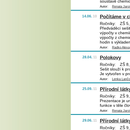
soustavě chemic
Autor:
Renata Jaro
Počítáme v c
14.06.
10
Ročníky:
ZŠ 5,
Předváděcí sešit
výpočty v chemi
výpočty z chemi
hodin s výklade
Autor:
Radko Alexa
Polokovy
28.04.
11
Ročníky:
ZŠ 8,
Sešit slouží k p
Je vytvořen v pr
Autor:
Lenka Lanč
Přírodní látk
25.09.
11
Ročníky:
ZŠ 9,
Prezentace je ur
funkce v těle čl
Autor:
Renata Jaro
Přírodní látky
29.06.
11
Ročníky:
ZŠ 9,