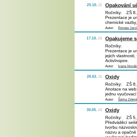
Opakování uči
25.10.
11
Ročníky:
ZŠ 8,
Prezentace je u
chemické vazby,
Autor:
Renata Jaro
Opakujeme s
17.10.
10
Ročníky:
Prezentace je ur
jejich vlastnosti
ActivInspire.
Autor:
Ivana Nová
Oxidy
26.02.
11
Ročníky:
ZŠ 8,
Anotace na web:
jednu vyučovací 
Autor:
Šárka Zelen
Oxidy
30.05.
10
Ročníky:
ZŠ 5,
Předváděcí sešit
tvorbu názvoslov
názvu a opačně 