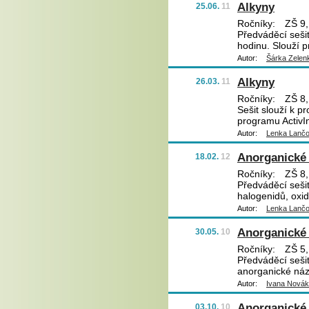
Alkyny
25.06.
11
Ročníky:
ZŠ 9,
Předváděcí sešit
hodinu. Slouží p
Autor:
Šárka Zelen
Alkyny
26.03.
11
Ročníky:
ZŠ 8,
Sešit slouží k pr
programu ActivIn
Autor:
Lenka Lanč
Anorganické 
18.02.
12
Ročníky:
ZŠ 8,
Předváděcí sešit
halogenidů, oxid
Autor:
Lenka Lanč
Anorganické 
30.05.
10
Ročníky:
ZŠ 5,
Předváděcí sešit
anorganické názv
Autor:
Ivana Nová
Anorganické 
03.10.
10