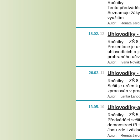
Ročníky:
Tento předváděcí
Seznamuje žáky s
využitím.
Autor:
Renata Jaro
Uhlovodíky -
18.02.
12
Ročníky:
ZŠ 8,
Prezentace je ur
uhlovodících a j
probraného učiv
Autor:
Ivana Nová
Uhlovodíky -
26.02.
11
Ročníky:
ZŠ 8,
Sešit je určen k
zpracován v prog
Autor:
Lenka Lanč
Uhlovodíky-a
13.05.
10
Ročníky:
ZŠ 5,
Předváděcí sešit
demonstraci tří 
Jsou zde i zákla
Autor:
Renata Jaro