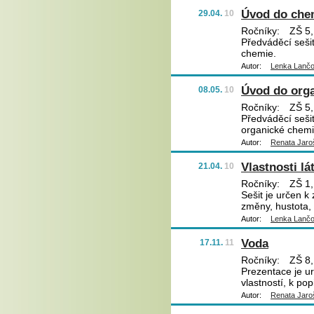
Úvod do che
29.04.
10
Ročníky:
ZŠ 5,
Předváděcí sešit
chemie.
Autor:
Lenka Lanč
Úvod do org
08.05.
10
Ročníky:
ZŠ 5,
Předváděcí seši
organické chemi
Autor:
Renata Jaro
Vlastnosti lá
21.04.
10
Ročníky:
ZŠ 1, 
Sešit je určen k
změny, hustota, 
Autor:
Lenka Lanč
Voda
17.11.
11
Ročníky:
ZŠ 8,
Prezentace je ur
vlastností, k pop
Autor:
Renata Jaro