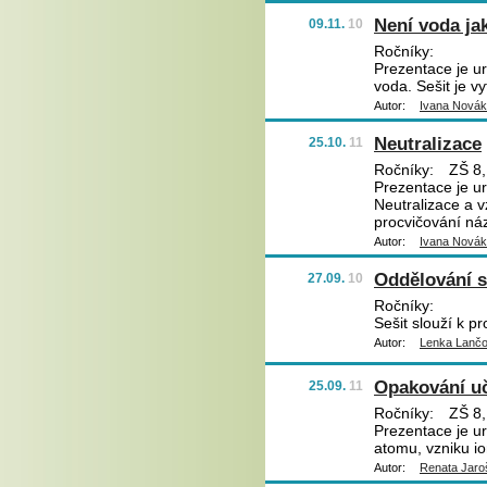
Není voda ja
09.11.
10
Ročníky:
Prezentace je ur
voda. Sešit je v
Autor:
Ivana Nová
Neutralizace
25.10.
11
Ročníky:
ZŠ 8,
Prezentace je ur
Neutralizace a v
procvičování ná
Autor:
Ivana Nová
Oddělování s
27.09.
10
Ročníky:
Sešit slouží k p
Autor:
Lenka Lanč
Opakování uč
25.09.
11
Ročníky:
ZŠ 8,
Prezentace je u
atomu, vzniku i
Autor:
Renata Jaro