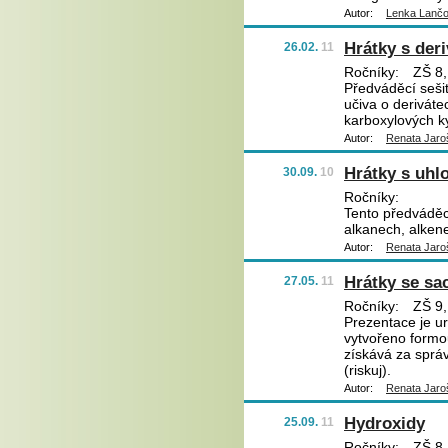
Autor:
Lenka Lanč
Hrátky s der
26.02.
11
Ročníky:
ZŠ 8,
Předváděcí seši
učiva o deriváte
karboxylových ky
Autor:
Renata Jaro
Hrátky s uhl
30.09.
10
Ročníky:
Tento předváděcí
alkanech, alken
Autor:
Renata Jaro
Hrátky se sa
27.05.
11
Ročníky:
ZŠ 9,
Prezentace je u
vytvořeno formo
získává za sprá
(riskuj).
Autor:
Renata Jaro
Hydroxidy
25.09.
11
Ročníky:
ZŠ 8,