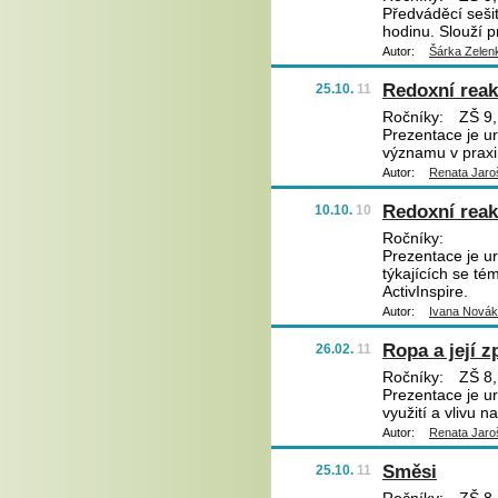
Předváděcí sešit
hodinu. Slouží p
Autor:
Šárka Zelen
Redoxní rea
25.10.
11
Ročníky:
ZŠ 9,
Prezentace je ur
významu v praxi
Autor:
Renata Jaro
Redoxní rea
10.10.
10
Ročníky:
Prezentace je ur
týkajících se té
ActivInspire.
Autor:
Ivana Nová
Ropa a její z
26.02.
11
Ročníky:
ZŠ 8,
Prezentace je ur
využití a vlivu n
Autor:
Renata Jaro
Směsi
25.10.
11