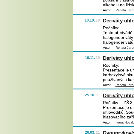
popsání vlastno
alkoholu na lids
Autor:
Renata Jaro
Deriváty uhl
10.10.
10
Ročníky:
Tento předváděcí
halogenderiváty
halogenderivátů
Autor:
Renata Jaro
Deriváty uhl
10.11.
10
Ročníky:
Prezentace je ur
karboxylové sku
používaných kar
Autor:
Renata Jaro
Deriváty uhlo
25.10.
11
Ročníky:
ZŠ 8,
Prezentace je ur
uhlovodíků. Souč
hlasovacího zaří
Autor:
Ivana Nová
Dvouprvkové
26.03.
11