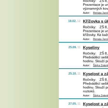
Ročníky:
ZŠ 8,
Prezentace je ur
významných kovů
Autor:
Renata Jaro
Křížovka s ú
18.02.
12
Ročníky:
ZŠ 8,
Prezentace je u
křížovky. Ke kaž
Autor:
Renata Jaro
Kyseliny
25.09.
11
Ročníky:
ZŠ 8,
Předváděcí sešit
hodinu. Slouží p
Autor:
Šárka Zelen
Kyselost a z
25.10.
11
Ročníky:
ZŠ 8,
Předváděcí sešit
hodinu. Slouží p
roztoků.
Autor:
Šárka Zelen
Kyselost a z
27.05.
11