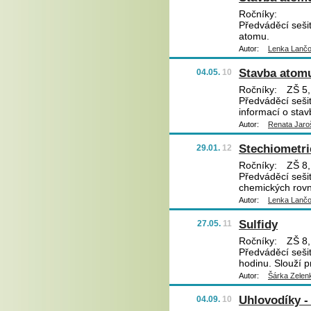
Ročníky:
Předváděcí sešit
atomu.
Autor:
Lenka Lanč
Stavba atomu
04.05.
10
Ročníky:
ZŠ 5,
Předváděcí sešit
informací o stav
Autor:
Renata Jaro
Stechiometri
29.01.
12
Ročníky:
ZŠ 8,
Předváděcí sešit
chemických rovn
Autor:
Lenka Lanč
Sulfidy
27.05.
11
Ročníky:
ZŠ 8,
Předváděcí sešit
hodinu. Slouží p
Autor:
Šárka Zelen
Uhlovodíky - 
04.09.
10