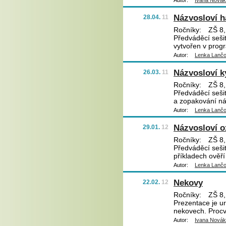
Autor:
Ivana Nová
Názvosloví h
28.04.
11
Ročníky:
ZŠ 8,
Předváděcí sešit
vytvořen v progr
Autor:
Lenka Lanč
Názvosloví k
26.03.
11
Ročníky:
ZŠ 8,
Předváděcí sešit
a zopakování náz
Autor:
Lenka Lanč
Názvosloví o
29.01.
12
Ročníky:
ZŠ 8,
Předváděcí sešit
příkladech ověří
Autor:
Lenka Lanč
Nekovy
22.02.
12
Ročníky:
ZŠ 8,
Prezentace je ur
nekovech. Procvi
Autor:
Ivana Nová