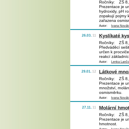
Ročníky:
ZŠ 8,
Prezentace je ur
hydroxidy, pH ro
zopakují pojmy k
zařazena osmis
Autor:
Ivana Nová
Kyslíkaté kys
26.03.
11
Ročníky:
ZŠ 8,
Předváděcí sešit 
určen k procvičen
reakcí základníc
Autor:
Lenka Lanč
Látkové mno
29.01.
12
Ročníky:
ZŠ 8,
Prezentace je ur
množství, molár
osmisměrku.
Autor:
Ivana Nová
Molární hmo
27.11.
11
Ročníky:
ZŠ 8,
Prezentace je ur
hmotnost.