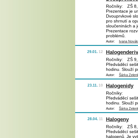
Ročníky:
ZŠ 8,
Prezentace je ur
Dvouprvkové slou
pro shrnutí a o
sloučeninách a j
Prezentace rozv
problémů.
Autor:
Ivana Nová
Halogenderiv
29.01.
12
Ročníky:
ZŠ 9,
Předváděcí sešit
hodinu. Slouží p
Autor:
Šárka Zelen
Halogenidy
23.11.
10
Ročníky:
Předváděcí sešit
hodinu. Slouží p
Autor:
Šárka Zelen
Halogeny
28.04.
11
Ročníky:
ZŠ 8,
Předváděcí sešit
halogenů. Je vyt