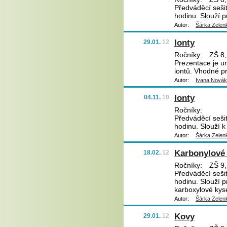
Předváděcí sešit
hodinu. Slouží p
Autor:
Šárka Zelen
Ionty
29.01.
12
Ročníky:
ZŠ 8,
Prezentace je ur
iontů. Vhodné p
Autor:
Ivana Nová
Ionty
04.11.
10
Ročníky:
Předváděcí sešit
hodinu. Slouží k
Autor:
Šárka Zelen
Karbonylové 
18.02.
12
Ročníky:
ZŠ 9,
Předváděcí sešit
hodinu. Slouží p
karboxylové kyse
Autor:
Šárka Zelen
Kovy
29.01.
12