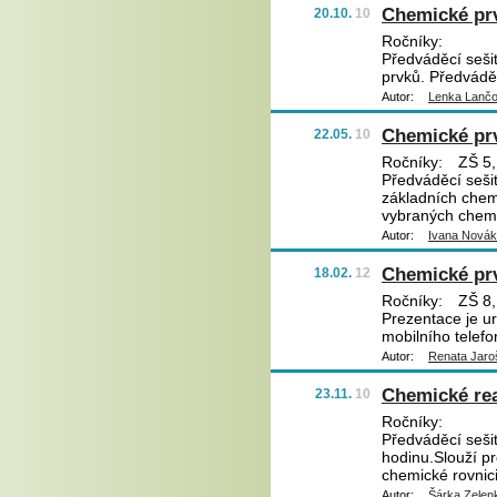
Chemické pr
20.10.
10
Ročníky:
Předváděcí seši
prvků. Předváděc
Autor:
Lenka Lanč
Chemické pr
22.05.
10
Ročníky:
ZŠ 5,
Předváděcí sešit
základních chem
vybraných chemic
Autor:
Ivana Nová
Chemické prv
18.02.
12
Ročníky:
ZŠ 8,
Prezentace je u
mobilního telefo
Autor:
Renata Jaro
Chemické rea
23.11.
10
Ročníky:
Předváděcí sešit
hodinu.Slouží pr
chemické rovnic
Autor:
Šárka Zelen