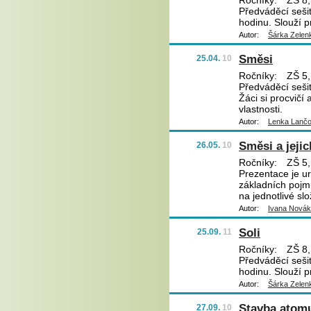
Ročníky:
ZŠ 8,
Předváděcí sešit
hodinu. Slouží p
Autor:
Šárka Zelen
Směsi
25.04.
10
Ročníky:
ZŠ 5,
Předváděcí sešit
Žáci si procvičí 
vlastnosti.
Autor:
Lenka Lanč
Směsi a jejic
26.05.
10
Ročníky:
ZŠ 5,
Prezentace je u
základních pojmů
na jednotlivé slo
Autor:
Ivana Nová
Soli
25.09.
11
Ročníky:
ZŠ 8,
Předváděcí sešit
hodinu. Slouží p
Autor:
Šárka Zelen
Stavba atom
27.09.
10