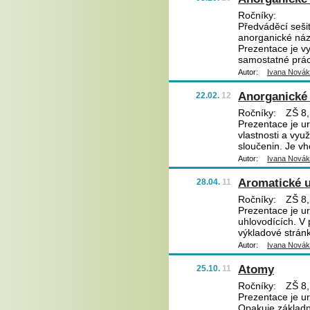
Ročníky:
Předváděcí sešit
anorganické názv
Prezentace je vy
samostatné prác
Autor:
Ivana Nová
Anorganické 
22.02.
12
Ročníky:
ZŠ 8,
Prezentace je ur
vlastnosti a vyu
sloučenin. Je v
Autor:
Ivana Nová
Aromatické 
28.04.
11
Ročníky:
ZŠ 8,
Prezentace je ur
uhlovodících. V 
výkladové stránk
Autor:
Ivana Nová
Atomy
25.10.
11
Ročníky:
ZŠ 8,
Prezentace je ur
Opakuje základn