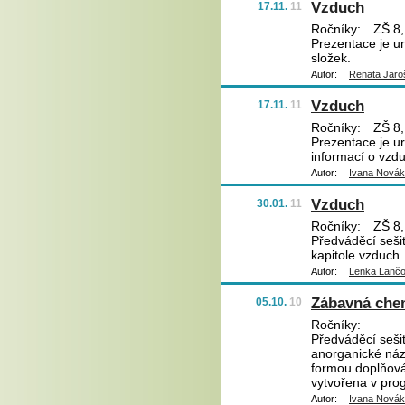
Vzduch
17.11.
11
Ročníky:
ZŠ 8,
Prezentace je ur
složek.
Autor:
Renata Jaro
Vzduch
17.11.
11
Ročníky:
ZŠ 8,
Prezentace je u
informací o vzd
Autor:
Ivana Nová
Vzduch
30.01.
11
Ročníky:
ZŠ 8,
Předváděcí sešit
kapitole vzduch.
Autor:
Lenka Lanč
Zábavná che
05.10.
10
Ročníky:
Předváděcí sešit
anorganické náz
formou doplňová
vytvořena v prog
Autor:
Ivana Nová