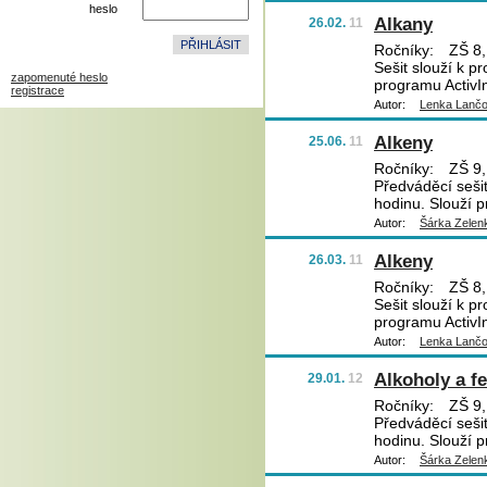
heslo
Alkany
26.02.
11
Ročníky:
ZŠ 8,
Sešit slouží k pr
zapomenuté heslo
programu ActivIn
registrace
Autor:
Lenka Lanč
Alkeny
25.06.
11
Ročníky:
ZŠ 9,
Předváděcí sešit
hodinu. Slouží p
Autor:
Šárka Zelen
Alkeny
26.03.
11
Ročníky:
ZŠ 8,
Sešit slouží k pr
programu ActivIn
Autor:
Lenka Lanč
Alkoholy a f
29.01.
12
Ročníky:
ZŠ 9,
Předváděcí sešit
hodinu. Slouží p
Autor:
Šárka Zelen