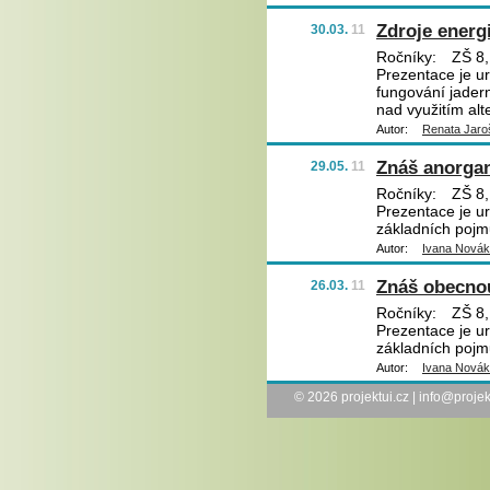
Zdroje energ
30.03.
11
Ročníky:
ZŠ 8,
Prezentace je u
fungování jader
nad využitím alt
Autor:
Renata Jaro
Znáš anorga
29.05.
11
Ročníky:
ZŠ 8,
Prezentace je u
základních pojm
Autor:
Ivana Nová
Znáš obecno
26.03.
11
Ročníky:
ZŠ 8,
Prezentace je u
základních pojmů
Autor:
Ivana Nová
© 2026
projektui.cz
|
info@projek