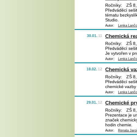
Ročníky:
ZŠ 8,
Předváděcí sešit
tématu bezkyslík
Studio.
Autor:
Lenka Lanč
Chemická re
30.01.
11
Ročníky:
ZŠ 8,
Předváděcí sešit
Je vytvořen v pr
Autor:
Lenka Lanč
Chemická vaz
18.02.
12
Ročníky:
ZŠ 8,
Předváděcí sešit
chemické vazby a
Autor:
Lenka Lanč
Chemické pr
29.01.
12
Ročníky:
ZŠ 8,
Prezentace je u
značek chemický
hodin chemie.
Autor:
Renata Jaro