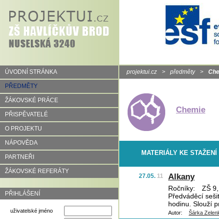
ÚVODNÍ STRÁNKA
projektui.cz
>
předměty
>
Che
PŘEDMĚTY
ŽÁKOVSKÉ PRÁCE
Chemie
PŘISPĚVATELÉ
O PROJEKTU
NÁPOVĚDA
MATERIÁLY KE STAŽENÍ
PARTNEŘI
ŽÁKOVSKÉ REFERÁTY
Alkany
27.05.
11
Ročníky:
ZŠ 9,
PŘIHLÁŠENÍ
Předváděcí sešit
hodinu. Slouží p
uživatelské jméno
Autor:
Šárka Zelen