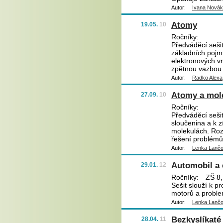
Autor:
Ivana Nová
Atomy
19.05.
10
Ročníky:
Předváděcí sešit
základních pojm
elektronových v
zpětnou vazbou 
Autor:
Radko Alexa
Atomy a mol
27.09.
10
Ročníky:
Předváděcí sešit
sloučenina a k z
molekulách. Roz
řešení problémů
Autor:
Lenka Lanč
Automobil a
29.01.
12
Ročníky:
ZŠ 8,
Sešit slouží k p
motorů a problem
Autor:
Lenka Lanč
Bezkyslíkaté
28.04.
11