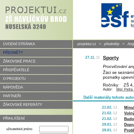
ÚVODNÍ STRÁNKA
projektui.cz
>
předměty
>
Angl
PŘEDMĚTY
Sporty
27.11.
11
ŽÁKOVSKÉ PRÁCE
Procvičování an
PŘISPĚVATELÉ
Žáci se seznámí 
poznatky upevní
O PROJEKTU
Ročníky:
ZŠ 4,
NÁPOVĚDA
Autor:
Mgr. Petra
PARTNEŘI
Další materiály tohoto auto
ŽÁKOVSKÉ REFERÁTY
21.02.
12
Minul
21.02.
12
Voln
PŘIHLÁŠENÍ
21.02.
12
Budo
29.01.
12
Dopr
uživatelské jméno
29.01.
12
Proti