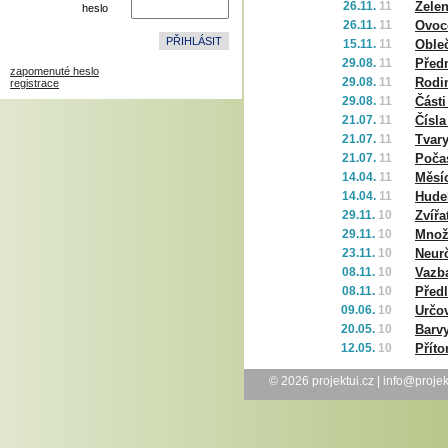
26.11.
11
Zele
heslo
26.11.
11
Ovoc
15.11.
11
Oble
29.08.
11
Před
zapomenuté heslo
29.08.
11
Rodi
registrace
29.08.
11
Části
21.07.
11
Čísla
21.07.
11
Tvar
21.07.
11
Poča
14.04.
11
Měsíc
14.04.
11
Hude
29.11.
10
Zvířa
29.11.
10
Množ
23.11.
10
Neurč
08.11.
10
Vazba
08.11.
10
Před
09.06.
10
Určo
20.05.
10
Barv
12.05.
10
Přít
© 2026
projektui.cz
|
info@projek