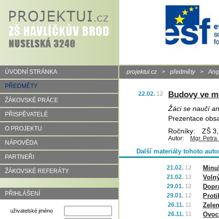
ÚVODNÍ STRÁNKA
projektui.cz
>
předměty
>
Angl
PŘEDMĚTY
Budovy ve m
22.02.
12
ŽÁKOVSKÉ PRÁCE
Žáci se naučí a
PŘISPĚVATELÉ
Prezentace obsa
O PROJEKTU
Ročníky:
ZŠ 3,
Autor:
Mgr. Petra
NÁPOVĚDA
Další materiály tohoto auto
PARTNEŘI
21.02.
12
Minul
ŽÁKOVSKÉ REFERÁTY
21.02.
12
Voln
29.01.
12
Dopr
PŘIHLÁŠENÍ
29.01.
12
Proti
26.11.
11
Zele
uživatelské jméno
26.11.
11
Ovoc