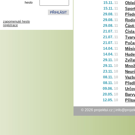
heslo
15.11.
11
Oble
15.11.
11
Spor
29.08.
11
Před
29.08.
11
Rodi
zapomenuté heslo
registrace
29.08.
11
Části
21.07.
11
Čísla
21.07.
11
Tvar
21.07.
11
Poča
14.04.
11
Měsíc
14.04.
11
Hude
29.11.
10
Zvířa
29.11.
10
Množ
23.11.
10
Neurč
08.11.
10
Vazba
08.11.
10
Před
09.06.
10
Určo
20.05.
10
Barv
12.05.
10
Přít
© 2026
projektui.cz
|
info@projek