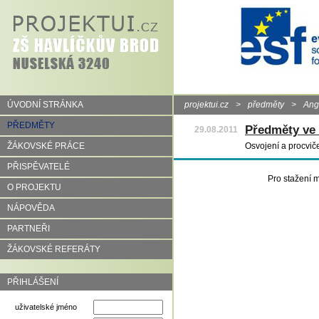
ÚVODNÍ STRÁNKA
projektui.cz
>
předměty
>
Angl
PŘEDMĚTY
Předměty ve 
29.08.2011
ŽÁKOVSKÉ PRÁCE
Osvojení a procvič
PŘISPĚVATELÉ
Pro stažení m
O PROJEKTU
NÁPOVĚDA
PARTNEŘI
ŽÁKOVSKÉ REFERÁTY
PŘIHLÁŠENÍ
uživatelské jméno