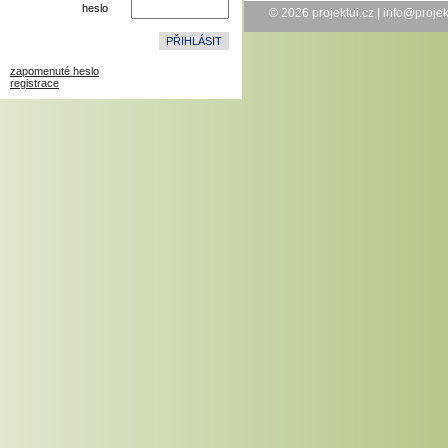
heslo
© 2026
projektui.cz
|
info@projek
zapomenuté heslo
registrace