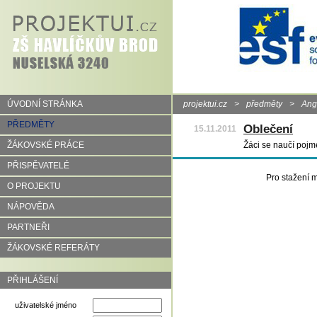
ÚVODNÍ STRÁNKA
projektui.cz
>
předměty
>
Angl
PŘEDMĚTY
Oblečení
15.11.2011
ŽÁKOVSKÉ PRÁCE
Žáci se naučí pojm
PŘISPĚVATELÉ
Pro stažení m
O PROJEKTU
NÁPOVĚDA
PARTNEŘI
ŽÁKOVSKÉ REFERÁTY
PŘIHLÁŠENÍ
uživatelské jméno