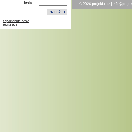
heslo
© 2026
projektui.cz
|
info@projek
zapomenuté heslo
registrace