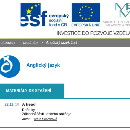
rojektui.cz
>
předměty
>
Anglický jazyk 1.st
Anglický jazyk
MATERIÁLY KE STAŽENÍ
A head
22.11.
10
Ročníky:
Základní části lidského obličeje
Autor:
Iveta Sobotková