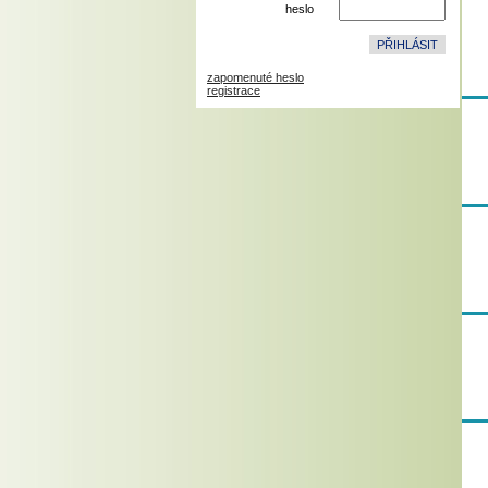
heslo
zapomenuté heslo
registrace