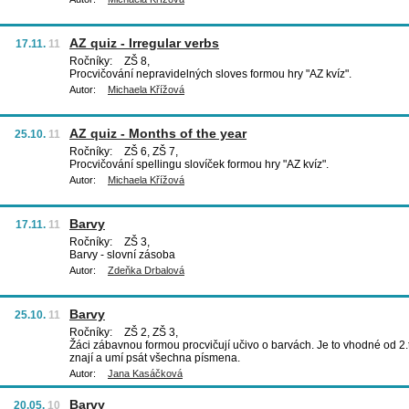
AZ quiz - Irregular verbs
17.11.
11
Ročníky:
ZŠ 8,
Procvičování nepravidelných sloves formou hry "AZ kvíz".
Autor:
Michaela Křížová
AZ quiz - Months of the year
25.10.
11
Ročníky:
ZŠ 6, ZŠ 7,
Procvičování spellingu slovíček formou hry "AZ kvíz".
Autor:
Michaela Křížová
Barvy
17.11.
11
Ročníky:
ZŠ 3,
Barvy - slovní zásoba
Autor:
Zdeňka Drbalová
Barvy
25.10.
11
Ročníky:
ZŠ 2, ZŠ 3,
Žáci zábavnou formou procvičují učivo o barvách. Je to vhodné od 2.tř
znají a umí psát všechna písmena.
Autor:
Jana Kasáčková
Barvy
20.05.
10