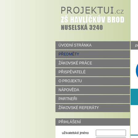
ÚVODNÍ STRÁNKA
p
PŘEDMĚTY
ŽÁKOVSKÉ PRÁCE
PŘISPĚVATELÉ
O PROJEKTU
NÁPOVĚDA
PARTNEŘI
ŽÁKOVSKÉ REFERÁTY
PŘIHLÁŠENÍ
uživatelské jméno