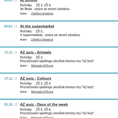
At school
29.01.
12
Ročníky:
ZŠ 3, ZŠ 4,
Ve škole - práce se slovní zásobou
Autor:
Zdeňka Drbalová
At the supermarket
29.01.
12
Ročníky:
ZŠ 5,
V supermarketu - práce se slovní zásobou
Autor:
Zdeňka Drbalová
AZ quiz - Animals
17.11.
11
Ročníky:
ZŠ 3,
Procvičování spellingu slovíček formou hry "AZ kvíz".
Autor:
Michaela Křížová
AZ quiz - Colours
17.11.
11
Ročníky:
ZŠ 3, ZŠ 4,
Procvičování spellingu slovíček formou hry "AZ kvíz".
Autor:
Michaela Křížová
AZ quiz - Days of the week
25.10.
11
Ročníky:
ZŠ 5, ZŠ 6,
Procvičování spellingu slovíček formou hry "AZ kvíz".
Autor:
Michaela Křížová