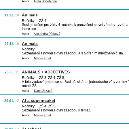
Autor:
Iveta Sobotková
Animals
19.12.
10
Ročníky:
ZŠ 4,
Sešit je určen pro žáky 4. ročníku k procvičení slovní zásoby - zvířata
there are
Autor:
Alexandra Pátková
Animals
27.11.
10
Ročníky:
Seznámení s novou slovní zásobou a s tvořením množného čísla.
Autor:
Martin Krčál
ANIMALS + ADJECTIVES
26.03.
11
Ročníky:
ZŠ 3, ZŠ 4, ZŠ 5,
V této výukové jednotce se žáci učí skládat jednoduché věty ze slov.
ročník ZŠ.
Autor:
Dana Zrzavá
At a supermarket
29.01.
12
Ročníky:
ZŠ 4, ZŠ 5,
Seznámení s novou slovní zásobou k tématu
Autor:
Martin Krčál