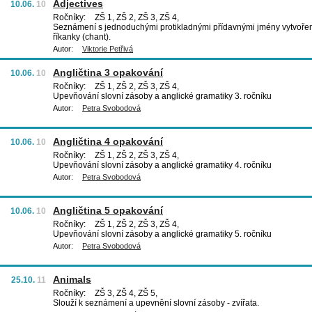
Adjectives
10.06.
10
Ročníky:
ZŠ 1, ZŠ 2, ZŠ 3, ZŠ 4,
Seznámení s jednoduchými protikladnými přídavnými jmény vytvoře
říkanky (chant).
Autor:
Viktorie Petřivá
Angličtina 3 opakování
10.06.
10
Ročníky:
ZŠ 1, ZŠ 2, ZŠ 3, ZŠ 4,
Upevňování slovní zásoby a anglické gramatiky 3. ročníku
Autor:
Petra Svobodová
Angličtina 4 opakování
10.06.
10
Ročníky:
ZŠ 1, ZŠ 2, ZŠ 3, ZŠ 4,
Upevňování slovní zásoby a anglické gramatiky 4. ročníku
Autor:
Petra Svobodová
Angličtina 5 opakování
10.06.
10
Ročníky:
ZŠ 1, ZŠ 2, ZŠ 3, ZŠ 4,
Upevňování slovní zásoby a anglické gramatiky 5. ročníku
Autor:
Petra Svobodová
Animals
25.10.
11
Ročníky:
ZŠ 3, ZŠ 4, ZŠ 5,
Slouží k seznámení a upevnění slovní zásoby - zvířata.