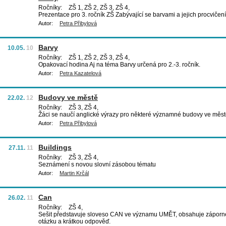
Ročníky:
ZŠ 1, ZŠ 2, ZŠ 3, ZŠ 4,
Prezentace pro 3. ročník ZŠ Zabývající se barvami a jejich procvičen
Autor:
Petra Přibylová
Barvy
10.05.
10
Ročníky:
ZŠ 1, ZŠ 2, ZŠ 3, ZŠ 4,
Opakovací hodina Aj na téma Barvy určená pro 2.-3. ročník.
Autor:
Petra Kazatelová
Budovy ve městě
22.02.
12
Ročníky:
ZŠ 3, ZŠ 4,
Žáci se naučí anglické výrazy pro některé významné budovy ve měst
Autor:
Petra Přibylová
Buildings
27.11.
11
Ročníky:
ZŠ 3, ZŠ 4,
Seznámení s novou slovní zásobou tématu
Autor:
Martin Krčál
Can
26.02.
11
Ročníky:
ZŠ 4,
Sešit představuje sloveso CAN ve významu UMĚT, obsahuje záporné
otázku a krátkou odpověď.