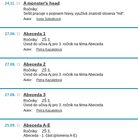
A monster's head
24.11.
10
Ročníky:
Sešit pracuje s popisem hlavy, využívá znalostí slovesa "mít".
Autor:
Iveta Sobotková
Abeceda 1
27.08.
11
Ročníky:
ZŠ 3,
Úvod do učiva Aj pro 3. ročník na téma Abeceda
Autor:
Petra Kazatelová
Abeceda 2
27.08.
11
Ročníky:
ZŠ 3,
Úvod do učiva Aj pro 3. ročník na téma Abeceda
Autor:
Petra Kazatelová
Abeceda 3
27.08.
11
Ročníky:
ZŠ 3,
Úvod do učiva Aj pro 3. ročník na téma Abeceda
Autor:
Petra Kazatelová
Abeceda A-E
25.09.
11
Ročníky:
ZŠ 3,
Abeceda - 1. část (písmena A-E)