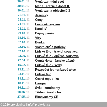
30.01.
12
Vynálezy mění svět
30.01.
12
Marie Terezie a Josef II.
30.01.
12
Vynálezci a objevitelé 3
25.11.
11
Jeseníky
21.11.
11
Ceny
21.11.
11
Lesní ekosystém
21.11.
11
Karel IV.
29.10.
11
Dějiny peněz
28.10.
11
Viry
07.10.
11
Buňka
02.10.
11
Vlastnictví a potřeby
02.10.
11
Lidské tělo - trávicí soustava
23.09.
11
Lidské tělo - opěrná soustava
27.04.
11
Černá Hora - Janské Lázně
15.02.
11
Lidské tělo - svaly
23.11.
10
Rozpočet jednorázové akce
23.11.
10
Lidské tělo
18.11.
10
Česká republika
18.11.
10
Evropa
16.11.
10
Svět - kontinenty
10.06.
10
Třídění živočichů
27.05.
10
Ekosystémy ČR
© 2026
projektui.cz
|
info@projektui.cz
|