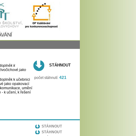
STÁHNOUT
 doplněk k
 živočichové jako
421
počet stáhnutí:
 doplněk k učebnici
ové jako opakovací
á komunikace, umění
- k učení, k řešení
STÁHNOUT
STÁHNOUT