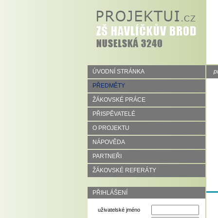
ÚVODNÍ STRÁNKA
p
PŘEDMĚTY
ŽÁKOVSKÉ PRÁCE
PŘISPĚVATELÉ
O PROJEKTU
NÁPOVĚDA
PARTNEŘI
ŽÁKOVSKÉ REFERÁTY
PŘIHLÁŠENÍ
uživatelské jméno