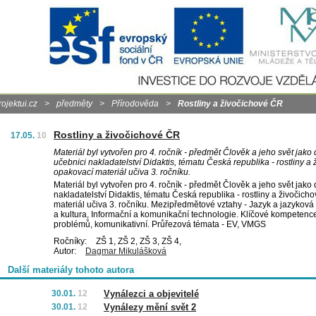
rojektui.cz
>
předměty
>
Přírodověda
>
Rostliny a živočichové ČR
Rostliny a živočichové ČR
17.05.
10
Materiál byl vytvořen pro 4. ročník - předmět Člověk a jeho svět jako
učebnici nakladatelství Didaktis, tématu Česká republika - rostliny a
opakovací materiál učiva 3. ročníku.
Materiál byl vytvořen pro 4. ročník - předmět Člověk a jeho svět jako
nakladatelství Didaktis, tématu Česká republika - rostliny a živočich
materiál učiva 3. ročníku. Mezipředmětové vztahy - Jazyk a jazykov
a kultura, Informační a komunikační technologie. Klíčové kompetence 
problémů, komunikativní. Průřezová témata - EV, VMGS
Ročníky:
ZŠ 1, ZŠ 2, ZŠ 3, ZŠ 4,
Autor:
Dagmar Mikulášková
Další materiály tohoto autora
30.01.
12
Vynálezci a objevitelé
30.01.
12
Vynálezy mění svět 2