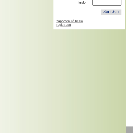
heslo
zapomenuté heslo
registrace