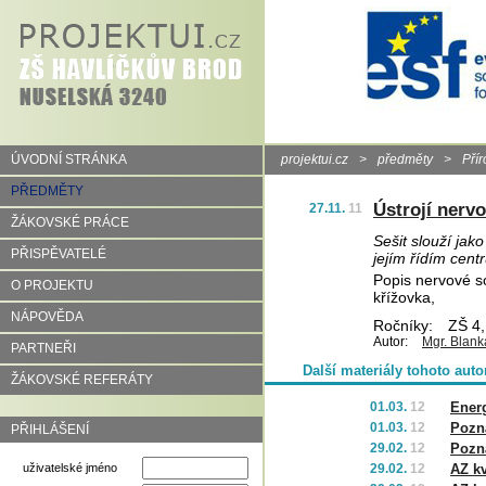
ÚVODNÍ STRÁNKA
projektui.cz
>
předměty
>
Pří
PŘEDMĚTY
Ústrojí nerv
27.11.
11
ŽÁKOVSKÉ PRÁCE
Sešit slouží jak
PŘISPĚVATELÉ
jejím řídím cent
Popis nervové s
O PROJEKTU
křížovka,
NÁPOVĚDA
Ročníky:
ZŠ 4,
Autor:
Mgr. Blan
PARTNEŘI
Další materiály tohoto auto
ŽÁKOVSKÉ REFERÁTY
01.03.
12
Ener
01.03.
12
Pozná
PŘIHLÁŠENÍ
29.02.
12
Pozná
uživatelské jméno
29.02.
12
AZ kv