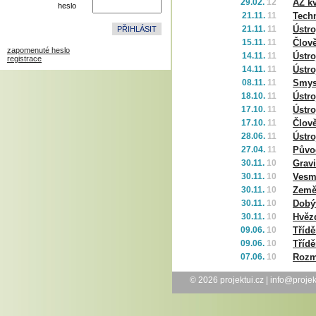
29.02.
12
AZ kv
heslo
21.11.
11
Tech
21.11.
11
Ústr
15.11.
11
Člov
zapomenuté heslo
14.11.
11
Ústro
registrace
14.11.
11
Ústro
08.11.
11
Smysl
18.10.
11
Ústro
17.10.
11
Ústro
17.10.
11
Člově
28.06.
11
Ústro
27.04.
11
Původ
30.11.
10
Gravi
30.11.
10
Vesm
30.11.
10
Země
30.11.
10
Dobý
30.11.
10
Hvěz
09.06.
10
Třídě
09.06.
10
Třídě
07.06.
10
Rozm
© 2026
projektui.cz
|
info@projek