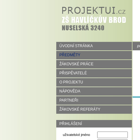
ÚVODNÍ STRÁNKA
p
PŘEDMĚTY
ŽÁKOVSKÉ PRÁCE
PŘISPĚVATELÉ
O PROJEKTU
NÁPOVĚDA
PARTNEŘI
ŽÁKOVSKÉ REFERÁTY
PŘIHLÁŠENÍ
uživatelské jméno