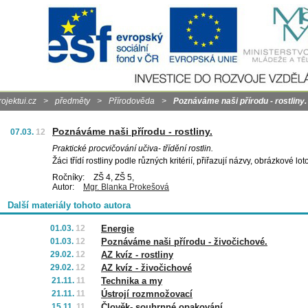
rojektui.cz
>
předměty
>
Přírodověda
>
Poznáváme naši přírodu - rostliny.
Poznáváme naši přírodu - rostliny.
07.03.
12
Praktické procvičování učiva- třídění rostlin.
Žáci třídí rostliny podle různých kritérií, přiřazují názvy, obrázkové lot
Ročníky:
ZŠ 4, ZŠ 5,
Autor:
Mgr. Blanka Prokešová
Další materiály tohoto autora
01.03.
12
Energie
01.03.
12
Poznáváme naši přírodu - živočichové.
29.02.
12
AZ kvíz - rostliny
29.02.
12
AZ kvíz - živočichové
21.11.
11
Technika a my
21.11.
11
Ústrojí rozmnožovací
15.11.
11
Člověk- souhrnné opakování.