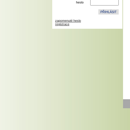
heslo
zapomenuté heslo
registrace