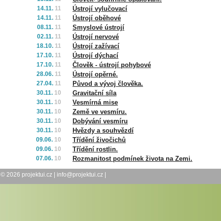
14.11.
11
Ústrojí vylučovací
14.11.
11
Ústrojí oběhové
08.11.
11
Smyslové ústrojí
02.11.
11
Ústrojí nervové
18.10.
11
Ústrojí zažívací
17.10.
11
Ústrojí dýchací
17.10.
11
Člověk - ústrojí pohybové
28.06.
11
Ústrojí opěrné.
27.04.
11
Původ a vývoj člověka.
30.11.
10
Gravitační síla
30.11.
10
Vesmírná mise
30.11.
10
Země ve vesmíru.
30.11.
10
Dobývání vesmíru
30.11.
10
Hvězdy a souhvězdí
09.06.
10
Třídění živočichů
09.06.
10
Třídění rostlin.
07.06.
10
Rozmanitost podmínek života na Zemi.
© 2026
projektui.cz
|
info@projektui.cz
|