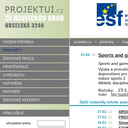
ÚVODNÍ STRÁNKA
projektui.cz
>
předměty
>
Angl
PŘEDMĚTY
Sports and 
03.06.
10
ŽÁKOVSKÉ PRÁCE
Sports and gam
PŘISPĚVATELÉ
Výuka a procvi
doporučeno pro
O PROJEKTU
indoor sports 2
Athletic discip
NÁPOVĚDA
Ročníky:
ZŠ 5,
PARTNEŘI
Autor:
Mgr Naděž
ŽÁKOVSKÉ REFERÁTY
Další materiály tohoto auto
27.02.
12
ARO
PŘIHLÁŠENÍ
27.02.
12
PROV
16.02.
12
Slov
uživatelské jméno