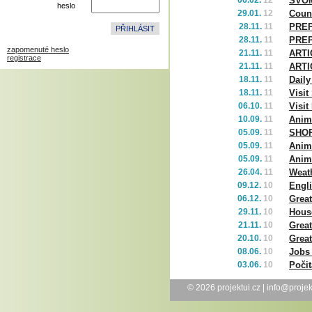
06.02.
12
SVO
heslo
29.01.
12
Coun
28.11.
11
PREP
28.11.
11
PREP
zapomenuté heslo
21.11.
11
ARTI
registrace
21.11.
11
ARTI
18.11.
11
Daily
18.11.
11
Visit
06.10.
11
Visit
10.09.
11
Anima
05.09.
11
SHO
05.09.
11
Anima
05.09.
11
Anima
26.04.
11
Weat
09.12.
10
Engl
06.12.
10
Great
29.11.
10
House
21.11.
10
Great
20.10.
10
Great
08.06.
10
Jobs
03.06.
10
Počit
© 2026
projektui.cz
|
info@projek