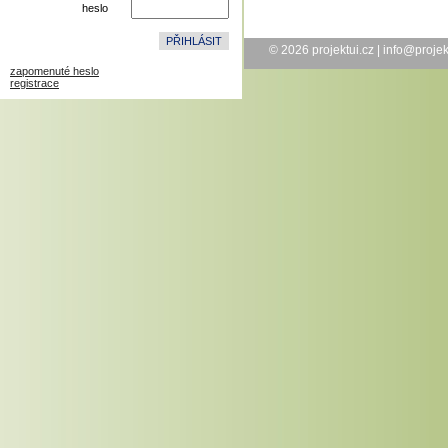
heslo
© 2026
projektui.cz
|
info@projek
zapomenuté heslo
registrace