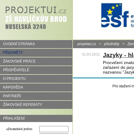
ÚVODNÍ STRÁNKA
projektui.cz
>
předměty
>
Zem
PŘEDMĚTY
Jazyky - hl
31.03.2011
ŽÁKOVSKÉ PRÁCE
Procvičení znalos
zařazení do jaz
PŘISPĚVATELÉ
nazvanou "Jazyk
O PROJEKTU
Pro stažení m
NÁPOVĚDA
PARTNEŘI
ŽÁKOVSKÉ REFERÁTY
PŘIHLÁŠENÍ
uživatelské jméno