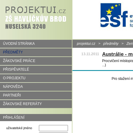
ÚVODNÍ STRÁNKA
projektui.cz
>
předměty
>
Zem
PŘEDMĚTY
Austrálie - m
13.11.2011
ŽÁKOVSKÉ PRÁCE
Procvičení místopis
...)
PŘISPĚVATELÉ
O PROJEKTU
Pro stažení m
NÁPOVĚDA
PARTNEŘI
ŽÁKOVSKÉ REFERÁTY
PŘIHLÁŠENÍ
uživatelské jméno