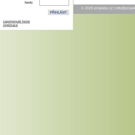
heslo
© 2026
projektui.cz
|
info@projek
zapomenuté heslo
registrace