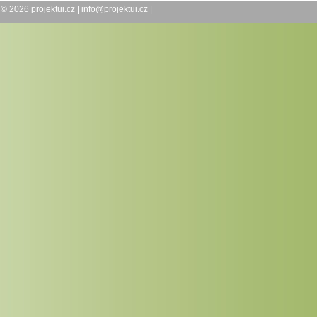
© 2026
projektui.cz
|
info@projektui.cz
|