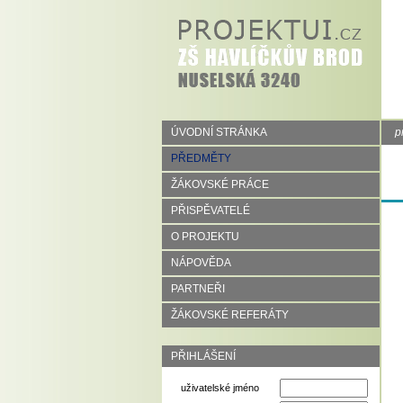
ÚVODNÍ STRÁNKA
p
PŘEDMĚTY
ŽÁKOVSKÉ PRÁCE
PŘISPĚVATELÉ
O PROJEKTU
NÁPOVĚDA
PARTNEŘI
ŽÁKOVSKÉ REFERÁTY
PŘIHLÁŠENÍ
uživatelské jméno