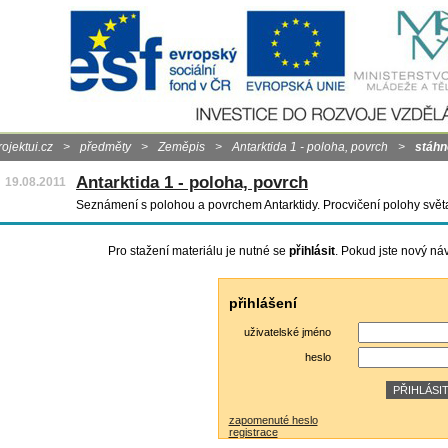
rojektui.cz
>
předměty
>
Zeměpis
>
Antarktida 1 - poloha, povrch
>
stáhn
Antarktida 1 - poloha, povrch
19.08.2011
Seznámení s polohou a povrchem Antarktidy. Procvičení polohy svět
Pro stažení materiálu je nutné se
přihlásit
. Pokud jste nový ná
přihlášení
uživatelské jméno
heslo
zapomenuté heslo
registrace