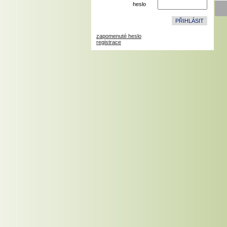
heslo
zapomenuté heslo
registrace