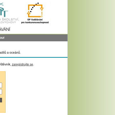
out
adílů a oceánů.
vštěvník,
zaregistrujte se
.