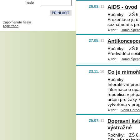
heslo
AIDS - úvod
26.03.
11
Ročníky:
ZŠ 6,
Prezentace je ur
zapomenuté heslo
seznámení s pr
registrace
Autor:
Daniel Špejt
Antikoncepc
27.05.
11
Ročníky:
ZŠ 8,
Předváděcí sešit
Autor:
Daniel Špejt
Co je mimořá
23.11.
10
Ročníky:
Interaktivní před
informace o opat
republice v příp
určen pro žáky 7
vytvořena v prog
Autor:
Ivona Chrbo
Dopravní kví
25.07.
11
výstražné
Ročníky:
ZŠ 6,