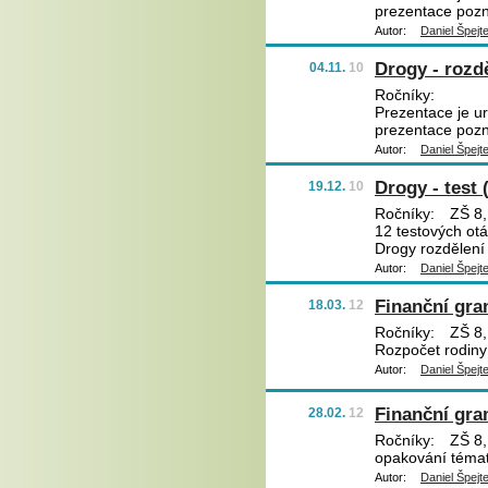
prezentace pozn
Autor:
Daniel Špejt
Drogy - rozdě
04.11.
10
Ročníky:
Prezentace je ur
prezentace pozn
Autor:
Daniel Špejt
Drogy - test 
19.12.
10
Ročníky:
ZŠ 8,
12 testových ot
Drogy rozdělení 
Autor:
Daniel Špejt
Finanční gra
18.03.
12
Ročníky:
ZŠ 8,
Rozpočet rodiny
Autor:
Daniel Špejt
Finanční gram
28.02.
12
Ročníky:
ZŠ 8,
opakování témat
Autor:
Daniel Špejt