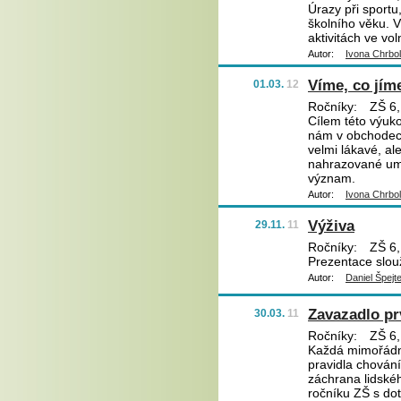
Úrazy při sportu
školního věku. V
aktivitách ve vo
Autor:
Ivona Chrbo
Víme, co jím
01.03.
12
Ročníky:
ZŠ 6,
Cílem této výuko
nám v obchodech 
velmi lákavé, al
nahrazované uměl
význam.
Autor:
Ivona Chrbo
Výživa
29.11.
11
Ročníky:
ZŠ 6,
Prezentace slou
Autor:
Daniel Špejt
Zavazadlo pr
30.03.
11
Ročníky:
ZŠ 6,
Každá mimořádná 
pravidla chování
záchrana lidskéh
ročníku ZŠ s dot