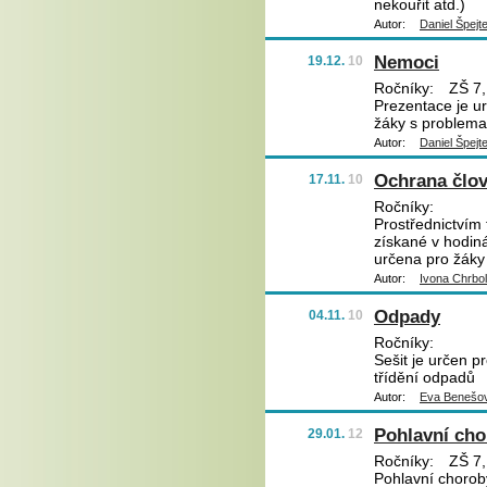
nekouřit atd.)
Autor:
Daniel Špejt
Nemoci
19.12.
10
Ročníky:
ZŠ 7,
Prezentace je ur
žáky s problema
Autor:
Daniel Špejt
Ochrana člov
17.11.
10
Ročníky:
Prostřednictvím 
získané v hodin
určena pro žáky
Autor:
Ivona Chrbo
Odpady
04.11.
10
Ročníky:
Sešit je určen p
třídění odpadů
Autor:
Eva Benešo
Pohlavní ch
29.01.
12
Ročníky:
ZŠ 7,
Pohlavní choroby