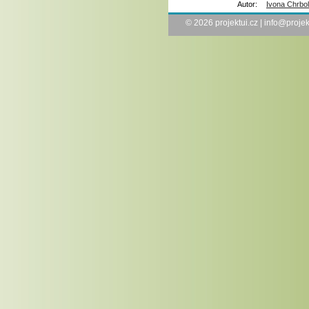
Autor:
Ivona Chrbo
© 2026
projektui.cz
|
info@projek