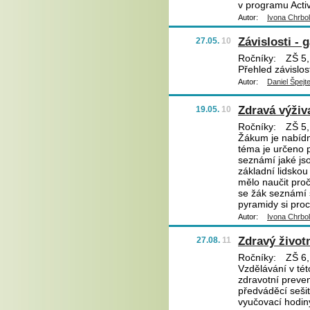
v programu Activ
Autor:
Ivona Chrbo
Závislosti - 
27.05.
10
Ročníky:
ZŠ 5,
Přehled závislos
Autor:
Daniel Špejt
Zdravá výživ
19.05.
10
Ročníky:
ZŠ 5,
Žákum je nabídn
téma je určeno p
seznámí jaké js
základní lidskou
mělo naučit proč
se žák seznámí 
pyramidy si proc
Autor:
Ivona Chrbo
Zdravý životn
27.08.
11
Ročníky:
ZŠ 6,
Vzdělávání v tét
zdravotní preve
předváděcí sešit
vyučovací hodin