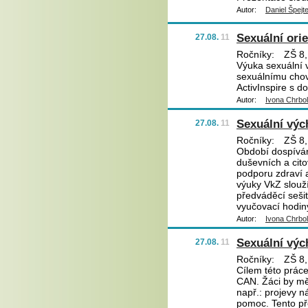
Autor:
Daniel Špejt
Sexuální ori
27.08.
11
Ročníky:
ZŠ 8,
Výuka sexuální 
sexuálnímu chov
ActivInspire s d
Autor:
Ivona Chrbo
Sexuální výc
27.08.
11
Ročníky:
ZŠ 8,
Období dospívání
duševních a cito
podporu zdraví 
výuky VkZ slouží
předváděcí sešit
vyučovací hodin
Autor:
Ivona Chrbo
Sexuální výc
27.08.
11
Ročníky:
ZŠ 8,
Cílem této práce
CAN. Žáci by měli
např.: projevy n
pomoc. Tento pře