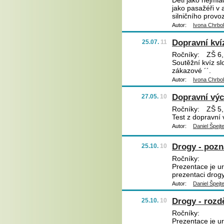
Děti jako nejmla
jako pasažéři v 
silničního provo
Autor:
Ivona Chrbo
Dopravní kví
25.07.
11
Ročníky:
ZŠ 6,
Soutěžní kvíz sl
zákazové ´´.
Autor:
Ivona Chrbo
Dopravní výc
27.05.
10
Ročníky:
ZŠ 5,
Test z dopravní
Autor:
Daniel Špejt
Drogy - pozn
25.10.
10
Ročníky:
Prezentace je u
prezentaci drogy
Autor:
Daniel Špejt
Drogy - rozdě
25.10.
10
Ročníky:
Prezentace je ur