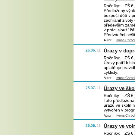
Ročníky:
ZŠ 6,
Předložený výuko
bezpečí dětí v 
zachránit životy 
především zaměř
v práci slouží ž
Předváděcí sešit
Autor:
Ivona Chrbo
Úrazy v dopr
26.06.
11
Ročníky:
ZŠ 6,
Úrazy patří k hl
uplatňuje pravid
cyklisty.
Autor:
Ivona Chrbo
Úrazy ve ško
25.07.
11
Ročníky:
ZŠ 6,
Tato předložená
úrazů ve školním
vytvořen v progr
Autor:
Ivona Chrbo
Úrazy ve vol
26.06.
11
Ročníky:
ZŠ 6,