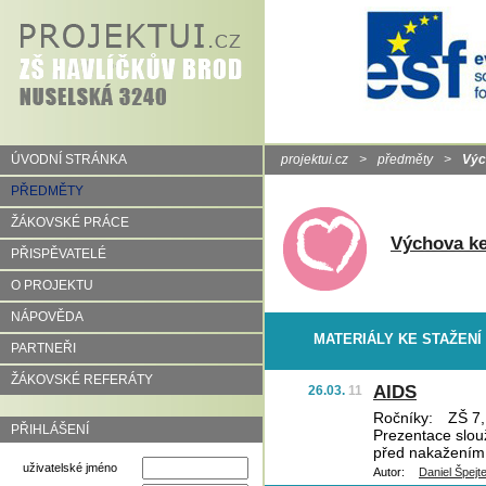
ÚVODNÍ STRÁNKA
projektui.cz
>
předměty
>
Výc
PŘEDMĚTY
ŽÁKOVSKÉ PRÁCE
Výchova ke
PŘISPĚVATELÉ
O PROJEKTU
NÁPOVĚDA
MATERIÁLY KE STAŽENÍ
PARTNEŘI
ŽÁKOVSKÉ REFERÁTY
AIDS
26.03.
11
Ročníky:
ZŠ 7,
PŘIHLÁŠENÍ
Prezentace slouž
před nakažením
uživatelské jméno
Autor:
Daniel Špejt