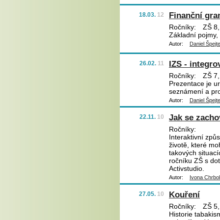
Finanční gra
18.03.
12
Ročníky:
ZŠ 8,
Základní pojmy,
Autor:
Daniel Špejt
IZS - integr
26.02.
11
Ročníky:
ZŠ 7,
Prezentace je ur
seznámení a pro
Autor:
Daniel Špejt
Jak se zacho
22.11.
10
Ročníky:
Interaktivní zp
životě, které mo
takových situací
ročníku ZŠ s do
Activstudio.
Autor:
Ivona Chrbo
Kouření
27.05.
10
Ročníky:
ZŠ 5,
Historie tabakis