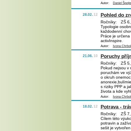
Autor:
Daniel Špejt
Pohled do zr
28.02.
12
Ročníky:
ZŠ 6,
Typologie osobno
každodenní chov
Práce je určena 
activInspire.
Autor:
Ivona Chrbo
Poruchy příj
21.06.
10
Ročníky:
ZŠ 5,
Pokud nejsou v r
poruchám ve výž
o okruh onemocn
anorexie,bulímie
s riziky PPP a j
života a kde vy
Autor:
Ivona Chrbo
Potrava - trá
18.02.
12
Ročníky:
ZŠ 7,
Cílem této výuko
potravin a zažív
sešit je vytvořen