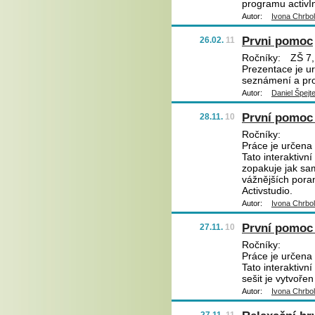
programu activIn
Autor:
Ivona Chrbo
Prvni pomoc
26.02.
11
Ročníky:
ZŠ 7,
Prezentace je ur
seznámení a pro
Autor:
Daniel Špejt
První pomoc 
28.11.
10
Ročníky:
Práce je určena 
Tato interaktivn
zopakuje jak sam
vážnějších pora
Activstudio.
Autor:
Ivona Chrbo
První pomoc 
27.11.
10
Ročníky:
Práce je určena 
Tato interaktivn
sešit je vytvoře
Autor:
Ivona Chrbo