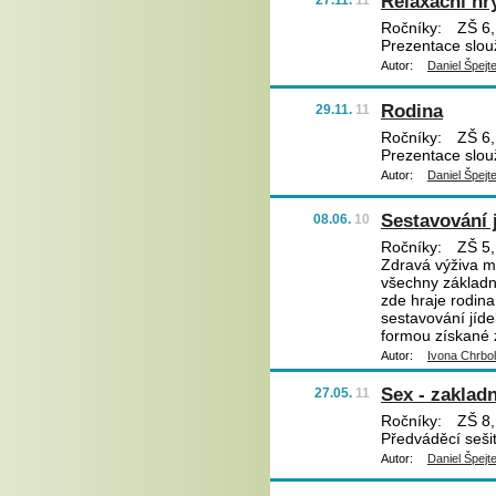
Relaxační hr
27.11.
11
Ročníky:
ZŠ 6,
Prezentace slou
Autor:
Daniel Špejt
Rodina
29.11.
11
Ročníky:
ZŠ 6,
Prezentace slouž
Autor:
Daniel Špejt
Sestavování 
08.06.
10
Ročníky:
ZŠ 5,
Zdravá výživa m
všechny základní
zde hraje rodina
sestavování jíd
formou získané z
Autor:
Ivona Chrbo
Sex - zaklad
27.05.
11
Ročníky:
ZŠ 8,
Předváděcí sešit
Autor:
Daniel Špejt