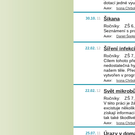
dotací jedné vyu
Autor:
Ivona Chrbo
Šikana
30.10.
11
Ročníky:
ZŠ 6,
Seznámení s pro
Autor:
Daniel Špejt
Šíření infekc
22.02.
12
Ročníky:
ZŠ 7,
Cílem tohoto pře
nedostatečná hyg
našem těle. Před
vytvořen v progr
Autor:
Ivona Chrbo
Svět mikrob
22.02.
12
Ročníky:
ZŠ 7,
V této práci je 
excistuje několi
získají informac
tak také škodliv
Autor:
Ivona Chrbo
Úrazy v domá
25.07.
11