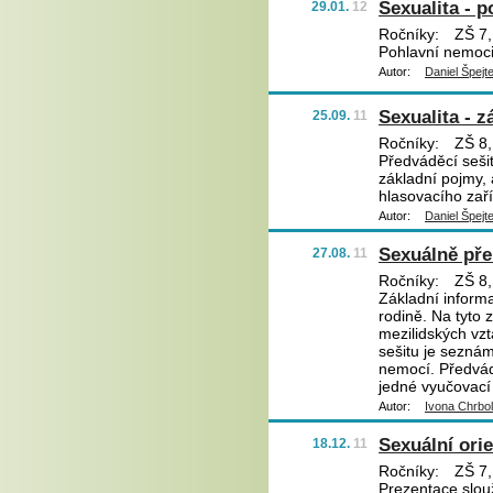
Sexualita - p
29.01.
12
Ročníky:
ZŠ 7,
Pohlavní nemoci
Autor:
Daniel Špejt
Sexualita - z
25.09.
11
Ročníky:
ZŠ 8,
Předváděcí sešit
základní pojmy,
hlasovacího zaří
Autor:
Daniel Špejt
Sexuálně př
27.08.
11
Ročníky:
ZŠ 8,
Základní informa
rodině. Na tyto 
mezilidských vz
sešitu je sezná
nemocí. Předvádě
jedné vyučovací 
Autor:
Ivona Chrbo
Sexuální ori
18.12.
11
Ročníky:
ZŠ 7,
Prezentace slou