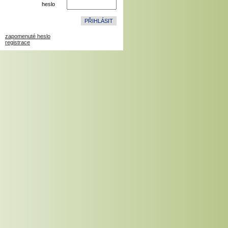
heslo
zapomenuté heslo
registrace