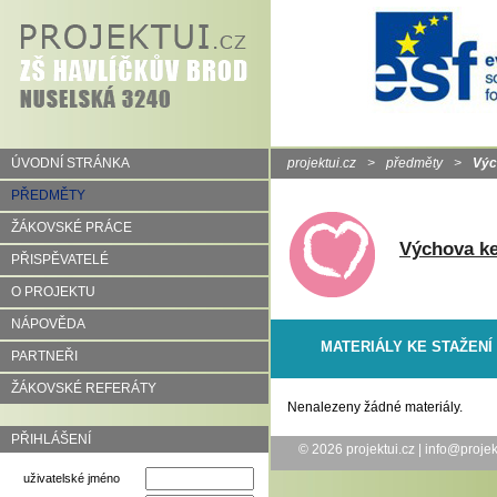
ÚVODNÍ STRÁNKA
projektui.cz
>
předměty
>
Výc
PŘEDMĚTY
ŽÁKOVSKÉ PRÁCE
Výchova ke
PŘISPĚVATELÉ
O PROJEKTU
NÁPOVĚDA
MATERIÁLY KE STAŽENÍ
PARTNEŘI
ŽÁKOVSKÉ REFERÁTY
Nenalezeny žádné materiály.
PŘIHLÁŠENÍ
© 2026
projektui.cz
|
info@projek
uživatelské jméno