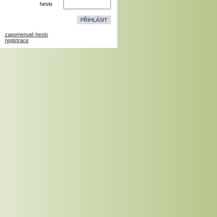
heslo
zapomenuté heslo
registrace