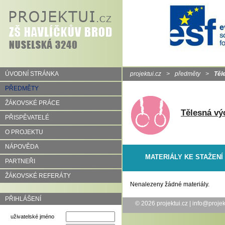
ÚVODNÍ STRÁNKA
projektui.cz
>
předměty
>
Těl
PŘEDMĚTY
ŽÁKOVSKÉ PRÁCE
Tělesná vý
PŘISPĚVATELÉ
O PROJEKTU
NÁPOVĚDA
MATERIÁLY KE STAŽENÍ
PARTNEŘI
ŽÁKOVSKÉ REFERÁTY
Nenalezeny žádné materiály.
PŘIHLÁŠENÍ
© 2026
projektui.cz
|
info@projek
uživatelské jméno