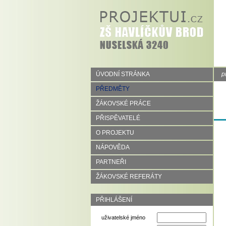
ÚVODNÍ STRÁNKA
p
PŘEDMĚTY
ŽÁKOVSKÉ PRÁCE
PŘISPĚVATELÉ
O PROJEKTU
NÁPOVĚDA
PARTNEŘI
ŽÁKOVSKÉ REFERÁTY
PŘIHLÁŠENÍ
uživatelské jméno