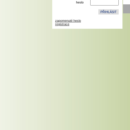
heslo
zapomenuté heslo
registrace