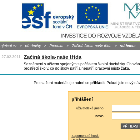
rojektui.cz
>
předměty
>
Prvouka
>
Začíná škola-naše třída
>
stáhnout
Začíná škola-naše třída
27.02.2011
Seznámení s učivem spojeným s počátkem školní docházky. Chování
prostředí školy, co do školy patří a nepatří, pracovní místo žáka.
Pro stažení materiálu je nutné se
přihlásit
. Pokud jste nový ná
přihlášení
uživatelské jméno
heslo
zapomenuté heslo
registrace