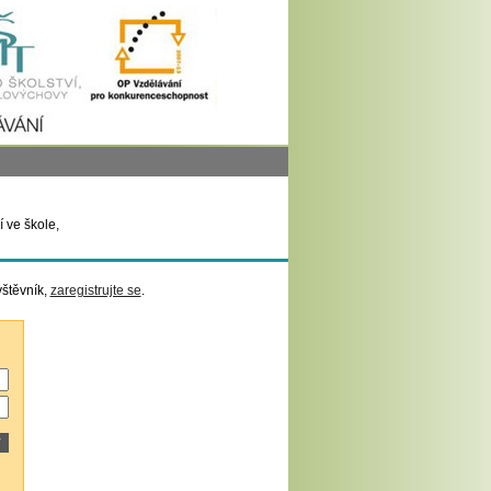
 ve škole,
vštěvník,
zaregistrujte se
.