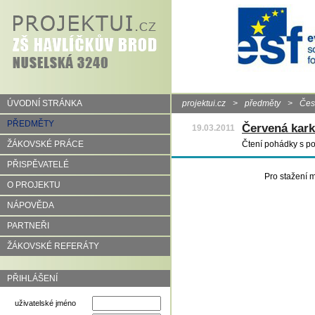
ÚVODNÍ STRÁNKA
projektui.cz
>
předměty
>
Čes
PŘEDMĚTY
Červená kark
19.03.2011
ŽÁKOVSKÉ PRÁCE
Čtení pohádky s po
PŘISPĚVATELÉ
Pro stažení m
O PROJEKTU
NÁPOVĚDA
PARTNEŘI
ŽÁKOVSKÉ REFERÁTY
PŘIHLÁŠENÍ
uživatelské jméno