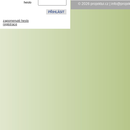
heslo
© 2026
projektui.cz
|
info@projek
zapomenuté heslo
registrace