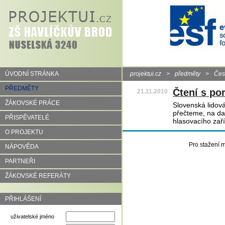
ÚVODNÍ STRÁNKA
projektui.cz
>
předměty
>
Čes
PŘEDMĚTY
Čtení s po
21.11.2010
ŽÁKOVSKÉ PRÁCE
Slovenská lidov
přečteme, na da
PŘISPĚVATELÉ
hlasovacího zař
O PROJEKTU
Pro stažení m
NÁPOVĚDA
PARTNEŘI
ŽÁKOVSKÉ REFERÁTY
PŘIHLÁŠENÍ
uživatelské jméno