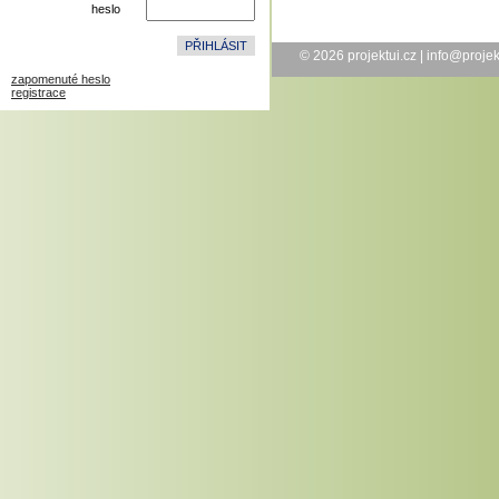
heslo
© 2026
projektui.cz
|
info@projek
zapomenuté heslo
registrace