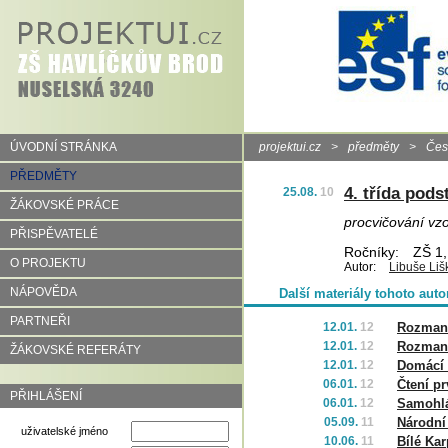
ÚVODNÍ STRÁNKA
projektui.cz
>
předměty
>
Čes
PŘEDMĚTY
4. třída pods
25.08.
10
ŽÁKOVSKÉ PRÁCE
procvičování vz
PŘISPĚVATELÉ
Ročníky:
ZŠ 1,
O PROJEKTU
Autor:
Libuše Liš
NÁPOVĚDA
Další materiály tohoto auto
PARTNEŘI
12.01.
12
Rozmani
12.01.
12
Rozmani
ŽÁKOVSKÉ REFERÁTY
12.01.
12
Domácí 
06.01.
12
Čtení p
PŘIHLÁŠENÍ
06.01.
12
Samohlás
05.09.
11
Národní
uživatelské jméno
10.06.
11
Bílé Kar