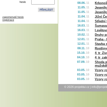
heslo
08.06.
11
Krkono
11.05.
11
Jeseník
11.05.
11
Jeseník
11.04.
11
Jižní Č
zapomenuté heslo
registrace
11.04.
11
Střední
16.03.
11
Šumava 
16.03.
11
I.světo
10.02.
11
Druhy p
12.01.
11
Praha -
12.01.
11
Stavba s
08.11.
10
Rostliny
15.10.
10
4_tr_Zi
04.10.
10
4_tr_za
07.09.
10
Shoda p
mužské
03.05.
10
Vzory r
03.05.
10
Vzory r
03.05.
10
Vzory ro
© 2026
projektui.cz
|
info@projek