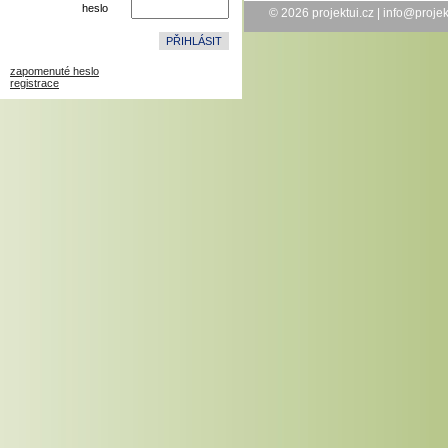
heslo
© 2026
projektui.cz
|
info@projek
zapomenuté heslo
registrace