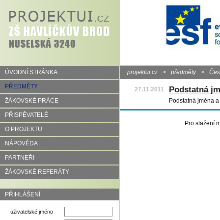
ÚVODNÍ STRÁNKA
projektui.cz
>
předměty
>
Čes
PŘEDMĚTY
Podstatná j
27.11.2011
ŽÁKOVSKÉ PRÁCE
Podstatná jména a j
PŘISPĚVATELÉ
Pro stažení m
O PROJEKTU
NÁPOVĚDA
PARTNEŘI
ŽÁKOVSKÉ REFERÁTY
PŘIHLÁŠENÍ
uživatelské jméno