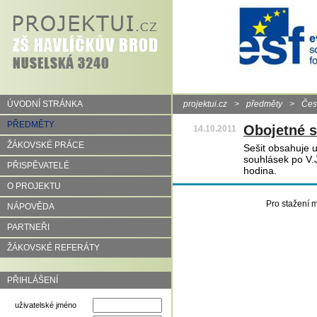
ÚVODNÍ STRÁNKA
projektui.cz
>
předměty
>
Čes
PŘEDMĚTY
Obojetné s
14.10.2011
ŽÁKOVSKÉ PRÁCE
Sešit obsahuje 
souhlásek po V.
PŘISPĚVATELÉ
hodina.
O PROJEKTU
Pro stažení m
NÁPOVĚDA
PARTNEŘI
ŽÁKOVSKÉ REFERÁTY
PŘIHLÁŠENÍ
uživatelské jméno