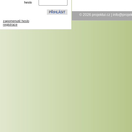
heslo
© 2026
projektui.cz
|
info@projek
zapomenuté heslo
registrace