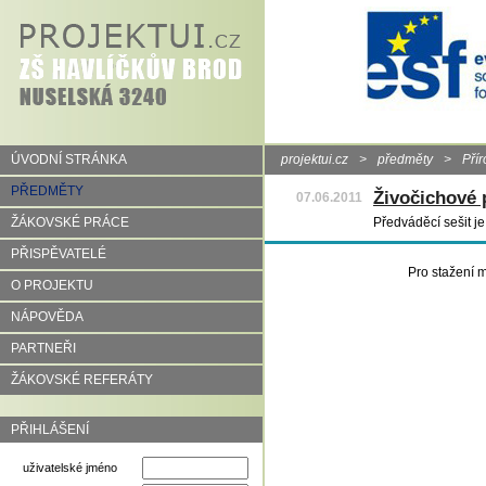
ÚVODNÍ STRÁNKA
projektui.cz
>
předměty
>
Pří
PŘEDMĚTY
Živočichové p
07.06.2011
ŽÁKOVSKÉ PRÁCE
Předváděcí sešit je
PŘISPĚVATELÉ
Pro stažení m
O PROJEKTU
NÁPOVĚDA
PARTNEŘI
ŽÁKOVSKÉ REFERÁTY
PŘIHLÁŠENÍ
uživatelské jméno