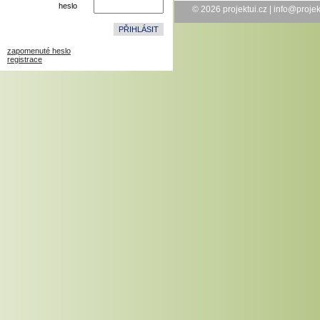
heslo
© 2026
projektui.cz
|
info@projek
zapomenuté heslo
registrace