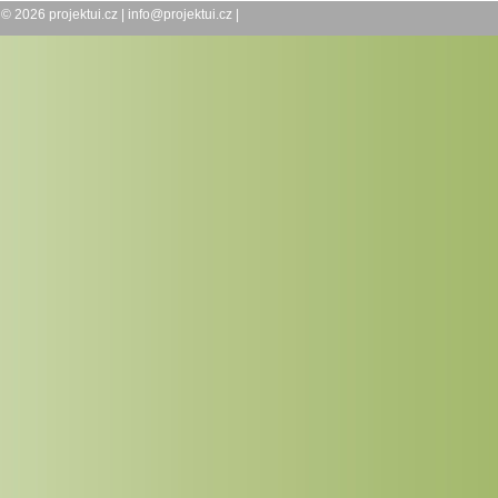
© 2026
projektui.cz
|
info@projektui.cz
|