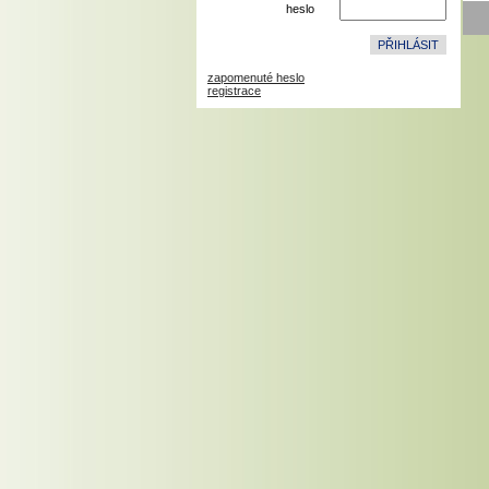
heslo
zapomenuté heslo
registrace