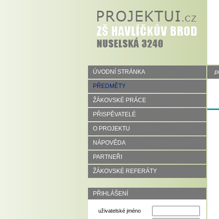
ÚVODNÍ STRÁNKA
p
PŘEDMĚTY
ŽÁKOVSKÉ PRÁCE
PŘISPĚVATELÉ
O PROJEKTU
NÁPOVĚDA
PARTNEŘI
ŽÁKOVSKÉ REFERÁTY
PŘIHLÁŠENÍ
uživatelské jméno