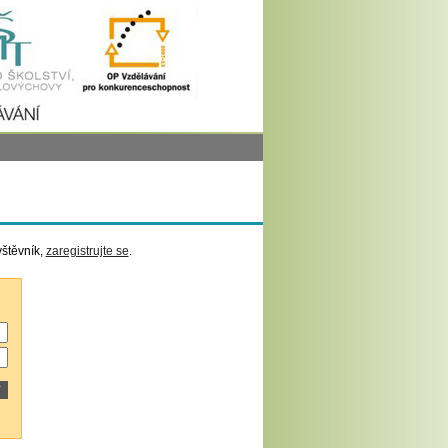
vštěvník,
zaregistrujte se
.