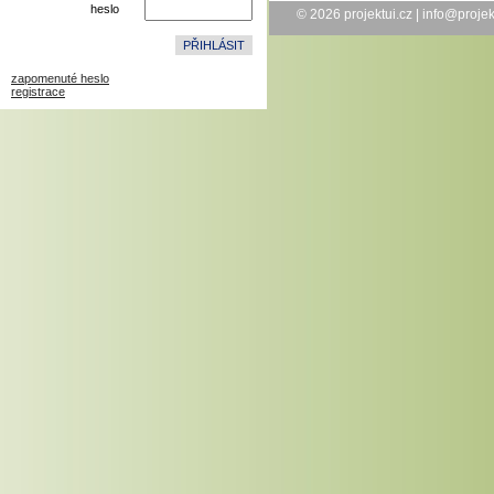
heslo
© 2026
projektui.cz
|
info@projek
zapomenuté heslo
registrace