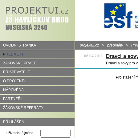
ÚVODNÍ STRÁNKA
projektui.cz
>
předměty
>
Pří
PŘEDMĚTY
Dravci a sov
06.04.2011
ŽÁKOVSKÉ PRÁCE
Dravci a sovy pro v
PŘISPĚVATELÉ
Pro stažení m
O PROJEKTU
NÁPOVĚDA
PARTNEŘI
ŽÁKOVSKÉ REFERÁTY
PŘIHLÁŠENÍ
uživatelské jméno