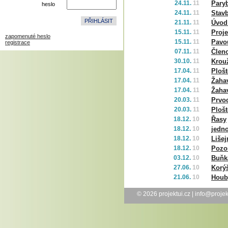
24.11.
11
Paryb
heslo
24.11.
11
Stavb
21.11.
11
Úvod
15.11.
11
Proje
zapomenuté heslo
15.11.
11
Pavo
registrace
07.11.
11
Člen
30.10.
11
Krou
17.04.
11
Plošt
17.04.
11
Žahav
17.04.
11
Žaha
20.03.
11
Prvo
20.03.
11
Plošt
18.12.
10
Řasy
18.12.
10
jedn
18.12.
10
Lišej
18.12.
10
Pozo
03.12.
10
Buňk
27.06.
10
Korýš
21.06.
10
Houb
© 2026
projektui.cz
|
info@projek