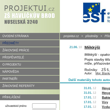
ÚVODNÍ STRÁNKA
projektui.cz
>
předměty
>
Pří
PŘEDMĚTY
Měkkýši
21.06.
10
ŽÁKOVSKÉ PRÁCE
Měkkýši - opako
PŘISPĚVATELÉ
Popis stavby těl
mlže, přiřazován
O PROJEKTU
Ročníky:
ZŠ 5,
NÁPOVĚDA
Autor:
Mgr. Blank
PARTNEŘI
Další materiály tohoto auto
ŽÁKOVSKÉ REFERÁTY
31.01.
12
Hmyz
31.01.
12
Hmyz
PŘIHLÁŠENÍ
17.01.
12
Bakte
17.01.
12
Viry
uživatelské jméno
17.01.
12
Vzdu