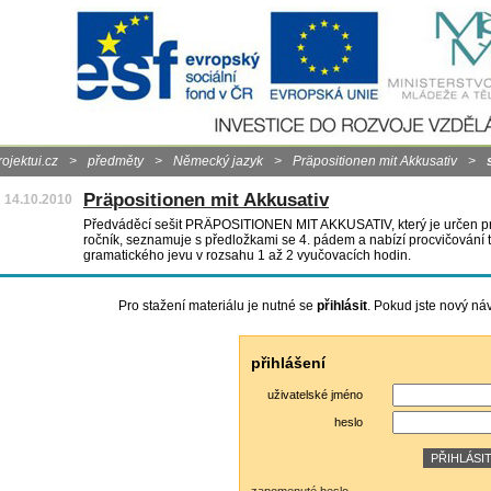
rojektui.cz
>
předměty
>
Německý jazyk
>
Präpositionen mit Akkusativ
>
Präpositionen mit Akkusativ
14.10.2010
Předváděcí sešit PRÄPOSITIONEN MIT AKKUSATIV, který je určen pro 
ročník, seznamuje s předložkami se 4. pádem a nabízí procvičování 
gramatického jevu v rozsahu 1 až 2 vyučovacích hodin.
Pro stažení materiálu je nutné se
přihlásit
. Pokud jste nový ná
přihlášení
uživatelské jméno
heslo