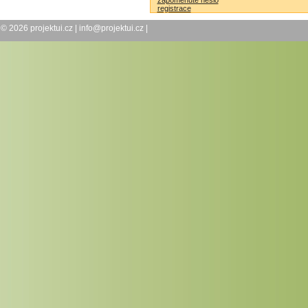
zapomenuté heslo
registrace
© 2026
projektui.cz
|
info@projektui.cz
|