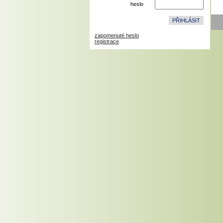
heslo
zapomenuté heslo
registrace