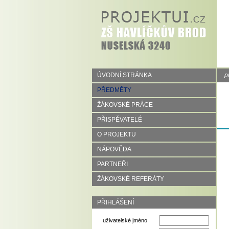
ÚVODNÍ STRÁNKA
p
PŘEDMĚTY
ŽÁKOVSKÉ PRÁCE
PŘISPĚVATELÉ
O PROJEKTU
NÁPOVĚDA
PARTNEŘI
ŽÁKOVSKÉ REFERÁTY
PŘIHLÁŠENÍ
uživatelské jméno