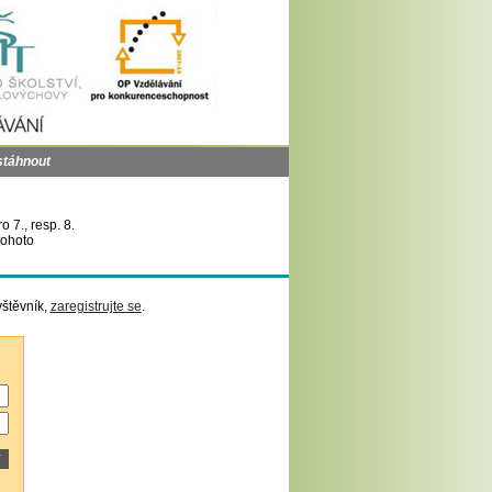
stáhnout
7., resp. 8.
tohoto
vštěvník,
zaregistrujte se
.