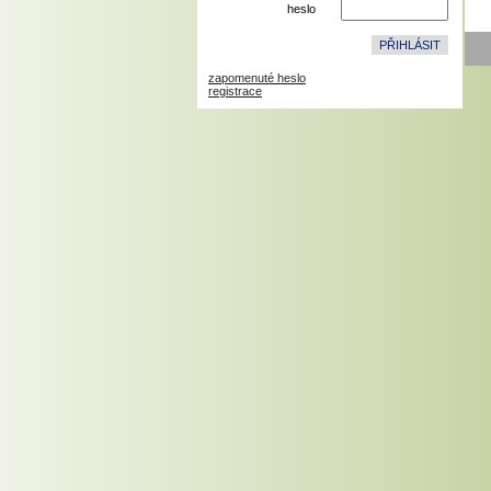
heslo
zapomenuté heslo
registrace