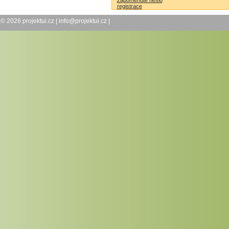
zapomenuté heslo
registrace
© 2026
projektui.cz
|
info@projektui.cz
|