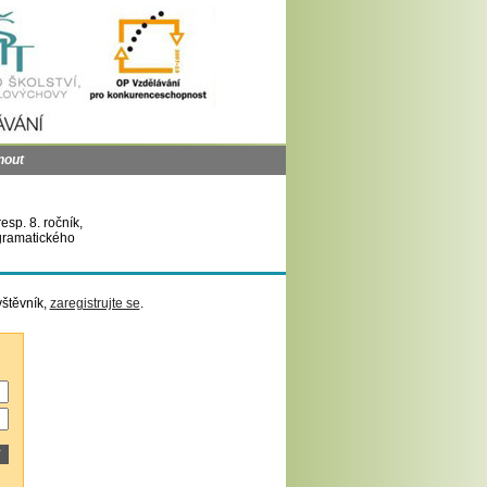
nout
sp. 8. ročník,
 gramatického
vštěvník,
zaregistrujte se
.