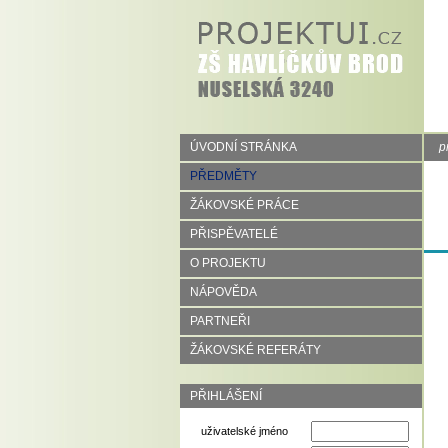
ÚVODNÍ STRÁNKA
p
PŘEDMĚTY
ŽÁKOVSKÉ PRÁCE
PŘISPĚVATELÉ
O PROJEKTU
NÁPOVĚDA
PARTNEŘI
ŽÁKOVSKÉ REFERÁTY
PŘIHLÁŠENÍ
uživatelské jméno