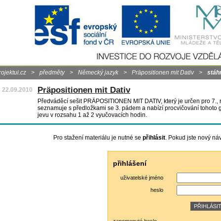
rojektui.cz
>
předměty
>
Německý jazyk
>
Präpositionen mit Dativ
>
stáh
Präpositionen mit Dativ
22.09.2010
Předváděcí sešit PRÄPOSITIONEN MIT DATIV, který je určen pro 7., re
seznamuje s předložkami se 3. pádem a nabízí procvičování tohoto
jevu v rozsahu 1 až 2 vyučovacích hodin.
Pro stažení materiálu je nutné se
přihlásit
. Pokud jste nový ná
přihlášení
uživatelské jméno
heslo