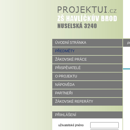
ÚVODNÍ STRÁNKA
p
PŘEDMĚTY
ŽÁKOVSKÉ PRÁCE
PŘISPĚVATELÉ
O PROJEKTU
NÁPOVĚDA
PARTNEŘI
ŽÁKOVSKÉ REFERÁTY
PŘIHLÁŠENÍ
uživatelské jméno