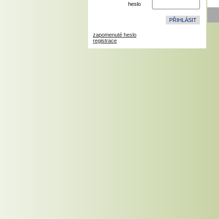
heslo
zapomenuté heslo
registrace