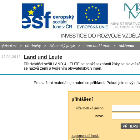
rojektui.cz
>
předměty
>
Německý jazyk
>
Land und Leute
>
stáhnout
Land und Leute
12.01.2012
Předváděcí sešit LAND & LEUTE se snaží seznámit žáky se slovní zá
se názvů zemí a tvořením obyvatelských jmen.
Pro stažení materiálu je nutné se
přihlásit
. Pokud jste nový ná
přihlášení
uživatelské jméno
heslo
zapomenuté heslo
registrace