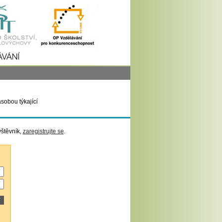
sobou týkající
vštěvník,
zaregistrujte se
.