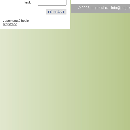
heslo
© 2026
projektui.cz
|
info@projek
zapomenuté heslo
registrace