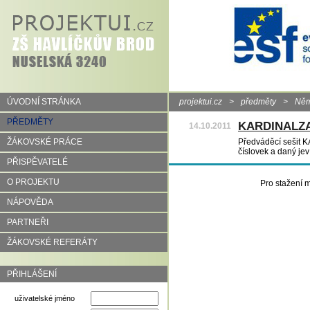
ÚVODNÍ STRÁNKA
projektui.cz
>
předměty
>
Něm
PŘEDMĚTY
KARDINALZ
14.10.2011
ŽÁKOVSKÉ PRÁCE
Předváděcí sešit 
číslovek a daný jev
PŘISPĚVATELÉ
O PROJEKTU
Pro stažení m
NÁPOVĚDA
PARTNEŘI
ŽÁKOVSKÉ REFERÁTY
PŘIHLÁŠENÍ
uživatelské jméno