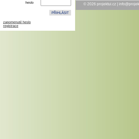
heslo
© 2026
projektui.cz
|
info@projek
zapomenuté heslo
registrace