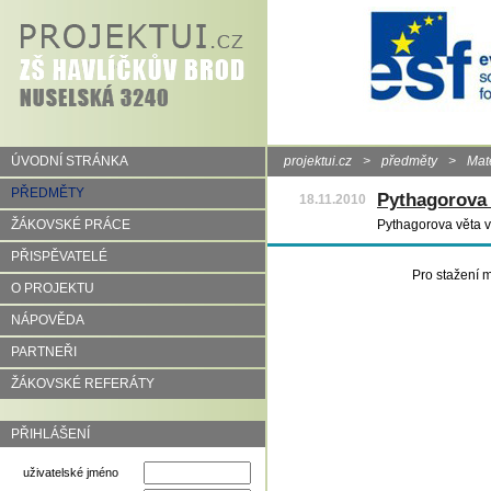
ÚVODNÍ STRÁNKA
projektui.cz
>
předměty
>
Mat
PŘEDMĚTY
Pythagorova 
18.11.2010
ŽÁKOVSKÉ PRÁCE
Pythagorova věta v 
PŘISPĚVATELÉ
Pro stažení m
O PROJEKTU
NÁPOVĚDA
PARTNEŘI
ŽÁKOVSKÉ REFERÁTY
PŘIHLÁŠENÍ
uživatelské jméno