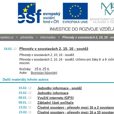
rojektui.cz
>
předměty
>
Informatika
>
Převody v soustavách 2, 10, 16 - so
Převody v soustavách 2, 10, 16 - soutěž
18.02.
12
Převody v soustavách 2, 10, 16 - soutěž.
Převody v soustavách 2, 10, 16 - soutěž. Určeno pro žáky 8. a 9. ročn
mocnin.
Ročníky:
ZŠ 8, ZŠ 9,
Autor:
Bronislav Návojský
Další materiály tohoto autora
15.02.
12
Jednotky informace - soutěž
15.02.
12
Jednotky informace
08.01.
12
Využití internetu (GPS)
08.01.
12
Základní části počítače
23.02.
11
Číselné soustavy - převody mezi 16 a 2 soustav
23.02.
11
Číselné soustavy - převody mezi 16 a 10 sousta