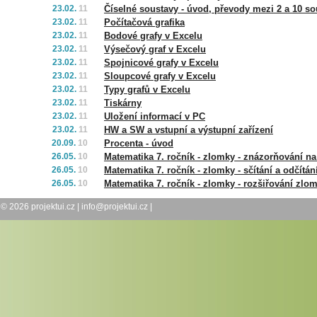
23.02.
11
Číselné soustavy - úvod, převody mezi 2 a 10 s
23.02.
11
Počítačová grafika
23.02.
11
Bodové grafy v Excelu
23.02.
11
Výsečový graf v Excelu
23.02.
11
Spojnicové grafy v Excelu
23.02.
11
Sloupcové grafy v Excelu
23.02.
11
Typy grafů v Excelu
23.02.
11
Tiskárny
23.02.
11
Uložení informací v PC
23.02.
11
HW a SW a vstupní a výstupní zařízení
20.09.
10
Procenta - úvod
26.05.
10
Matematika 7. ročník - zlomky - znázorňování na
26.05.
10
Matematika 7. ročník - zlomky - sčítání a odčítán
26.05.
10
Matematika 7. ročník - zlomky - rozšiřování zlo
© 2026
projektui.cz
|
info@projektui.cz
|