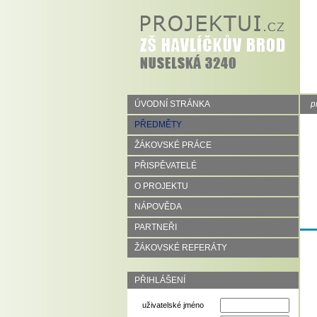
ÚVODNÍ STRÁNKA
p
PŘEDMĚTY
ŽÁKOVSKÉ PRÁCE
PŘISPĚVATELÉ
O PROJEKTU
NÁPOVĚDA
PARTNEŘI
ŽÁKOVSKÉ REFERÁTY
PŘIHLÁŠENÍ
uživatelské jméno