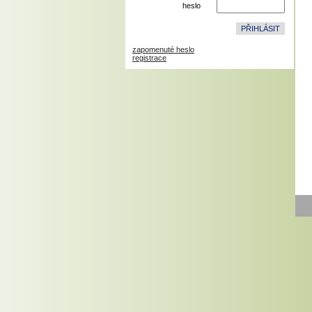
heslo
zapomenuté heslo
registrace