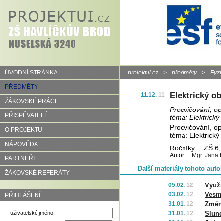
ÚVODNÍ STRÁNKA
projektui.cz
>
předměty
>
Fyz
PŘEDMĚTY
Elektrický o
11.12.
11
ŽÁKOVSKÉ PRÁCE
Procvičování, op
PŘISPĚVATELÉ
téma: Elektrický
Procvičování, op
O PROJEKTU
téma: Elektrický
NÁPOVĚDA
Ročníky:
ZŠ 6,
Autor:
Mgr. Jana
PARTNEŘI
Další materiály tohoto auto
ŽÁKOVSKÉ REFERÁTY
05.02.
12
Využi
03.02.
12
Vesm
PŘIHLÁŠENÍ
31.01.
12
Změn
uživatelské jméno
31.01.
12
Slun