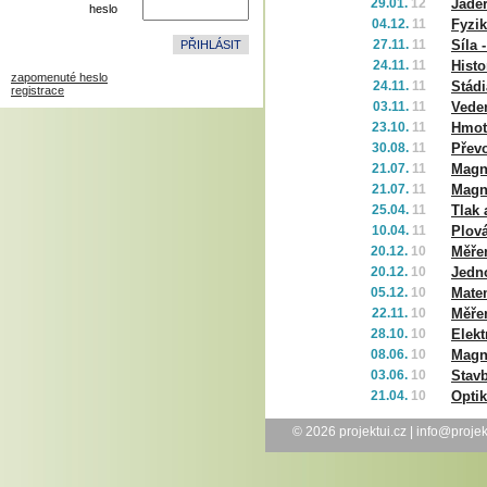
29.01.
12
Jader
heslo
04.12.
11
Fyzik
27.11.
11
Síla 
24.11.
11
Histo
zapomenuté heslo
24.11.
11
Stád
registrace
03.11.
11
Veden
23.10.
11
Hmot
30.08.
11
Přev
21.07.
11
Magne
21.07.
11
Magne
25.04.
11
Tlak 
10.04.
11
Plová
20.12.
10
Měřen
20.12.
10
Jedn
05.12.
10
Mate
22.11.
10
Měřen
28.10.
10
Elekt
08.06.
10
Magne
03.06.
10
Stavb
21.04.
10
Optik
© 2026
projektui.cz
|
info@projek