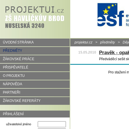
ÚVODNÍ STRÁNKA
projektui.cz
>
předměty
>
Děj
PŘEDMĚTY
Pravěk - opa
15.05.2010
ŽÁKOVSKÉ PRÁCE
Předváděcí sešit s
PŘISPĚVATELÉ
Pro stažení m
O PROJEKTU
NÁPOVĚDA
PARTNEŘI
ŽÁKOVSKÉ REFERÁTY
PŘIHLÁŠENÍ
uživatelské jméno