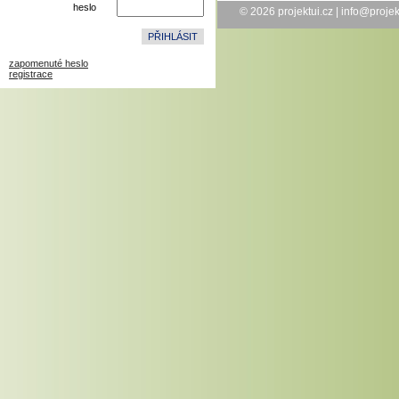
heslo
© 2026
projektui.cz
|
info@projek
zapomenuté heslo
registrace