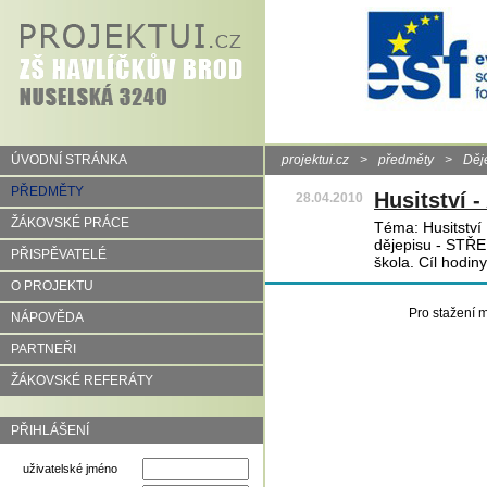
ÚVODNÍ STRÁNKA
projektui.cz
>
předměty
>
Děj
PŘEDMĚTY
Husitství -
28.04.2010
ŽÁKOVSKÉ PRÁCE
Téma: Husitství 
dějepisu - STŘ
PŘISPĚVATELÉ
škola. Cíl hodin
O PROJEKTU
Pro stažení m
NÁPOVĚDA
PARTNEŘI
ŽÁKOVSKÉ REFERÁTY
PŘIHLÁŠENÍ
uživatelské jméno