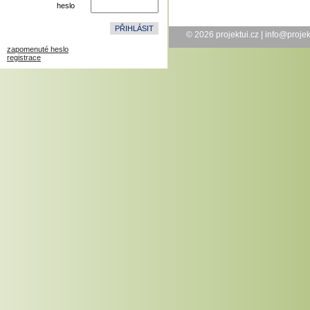
heslo
© 2026
projektui.cz
|
info@projek
zapomenuté heslo
registrace