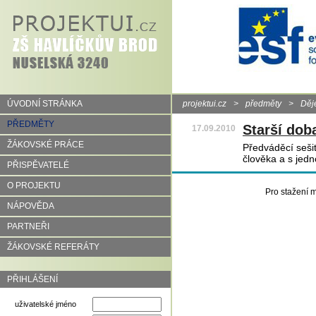
ÚVODNÍ STRÁNKA
projektui.cz
>
předměty
>
Děj
PŘEDMĚTY
Starší dob
17.09.2010
ŽÁKOVSKÉ PRÁCE
Předváděcí sešit
člověka a s jedn
PŘISPĚVATELÉ
O PROJEKTU
Pro stažení m
NÁPOVĚDA
PARTNEŘI
ŽÁKOVSKÉ REFERÁTY
PŘIHLÁŠENÍ
uživatelské jméno