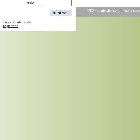
heslo
© 2026
projektui.cz
|
info@projek
zapomenuté heslo
registrace