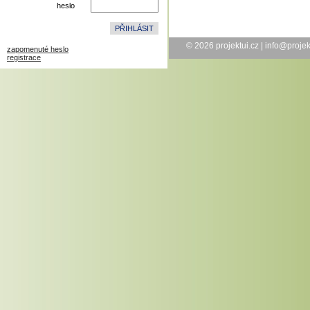
heslo
© 2026
projektui.cz
|
info@projek
zapomenuté heslo
registrace