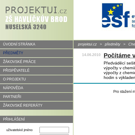
ÚVODNÍ STRÁNKA
projektui.cz
>
předměty
>
Che
PŘEDMĚTY
Počítáme v
14.06.2010
ŽÁKOVSKÉ PRÁCE
Předváděcí sešit
výpočty v chemi
PŘISPĚVATELÉ
výpočty z chemi
hodin s výklade
O PROJEKTU
NÁPOVĚDA
Pro stažení m
PARTNEŘI
ŽÁKOVSKÉ REFERÁTY
PŘIHLÁŠENÍ
uživatelské jméno